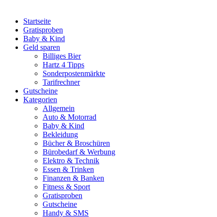
Startseite
Gratisproben
Baby & Kind
Geld sparen
Billiges Bier
Hartz 4 Tipps
Sonderpostenmärkte
Tarifrechner
Gutscheine
Kategorien
Allgemein
Auto & Motorrad
Baby & Kind
Bekleidung
Bücher & Broschüren
Bürobedarf & Werbung
Elektro & Technik
Essen & Trinken
Finanzen & Banken
Fitness & Sport
Gratisproben
Gutscheine
Handy & SMS