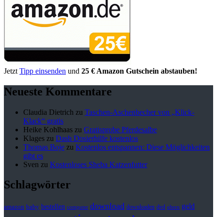
Jetzt
Tipp einsenden
und
25 € Amazon Gutschein abstauben!
Neueste Kommentare
Claudia Dietrich
zu
Taschen-Aschenbecher von „Klick-
Klack“ gratis
Heike Kohlhaas
zu
Gratisprobe Pferdesalbe
Klages
zu
Dash Dosierhilfe kostenlos
Thomas Boje
zu
Kostenlos entspannen: Diese Möglichkeiten
gibt es
Sven
zu
Kostenloses Sheba Katzenfutter
Schlagwörter
download
geld
bestellen
baby
amazon
downloaden
dvd
computer
eltern