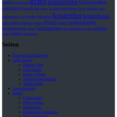
gratis
gratisprobe
Gratisproben
sparen
gewinnspiel
gutschein
Gutscheine
hund
kalender
Internet
katze
handy
Haushalt
kaffee
kostenlos
kostenloses
kinder
kostenfrei
katzenfutter
kind
Probe
produktprobe
mp3
online
proben
onlineshop
parfum
sparen
Schnäppchen
produktproben
rabatt
smartphone
shop
sms
testen
spielen
weihnachten
Seiten
Datenschutzerklärung
Geld sparen
Billiges Bier
Gutscheine
Hartz 4 Tipps
Sonderpostenmärkte
Tarifrechner
Gewinnspiele
Intern
Community
Hier werben
Impressum
Kostenlose Aktionen
Tipp einsenden