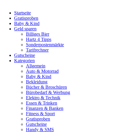
Startseite
Gratisproben
Baby & Kind
Geld sparen
Billiges Bier
Hartz 4 Tipps
Sonderpostenmärkte
Tarifrechner
Gutscheine
Kategorien
Allgemein
Auto & Motorrad
Baby & Kind
Bekleidung
Bücher & Broschüren
Bürobedarf & Werbung
Elektro & Technik
Essen & Trinken
Finanzen & Banken
Fitness & Sport
Gratisproben
Gutscheine
Handy & SMS