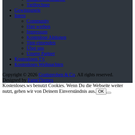
Tarifrechner
Gewinnspiele
Intern
Community
Hier werben
Impressum
Kostenlose Aktionen
Tipp einsenden
Über uns
Unsere Partner
Kostenloses TV
Kostenloses Weihnachten
Copyright © 2026
Gratisproben & Co
. All rights reserved.
Designed by
FameThemes
Kostenloses.ws benutzt Cookies. Wenn Du die Webseite weiter
nutzt, gehen wir von Deinem Einverständnis aus.
OK