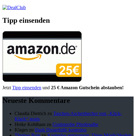
Tipp einsenden
Jetzt
Tipp einsenden
und
25 € Amazon Gutschein abstauben!
Neueste Kommentare
Claudia Dietrich
zu
Taschen-Aschenbecher von „Klick-
Klack“ gratis
Heike Kohlhaas
zu
Gratisprobe Pferdesalbe
Klages
zu
Dash Dosierhilfe kostenlos
Thomas Boje
zu
Kostenlos entspannen: Diese Möglichkeiten