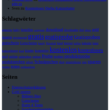
gibt es
Sven
zu
Kostenloses Sheba Katzenfutter
Schlagwörter
download
geld
bestellen
baby
amazon
downloaden
dvd
computer
eltern
gratis
gratisprobe
Gratisproben
sparen
gewinnspiel
gutschein
Gutscheine
hund
kalender
Internet
katze
handy
Haushalt
kaffee
kostenlos
kostenloses
kinder
kostenfrei
katzenfutter
kind
Probe
produktprobe
mp3
online
proben
onlineshop
parfum
sparen
Schnäppchen
produktproben
rabatt
smartphone
shop
sms
testen
spielen
weihnachten
Seiten
Datenschutzerklärung
Geld sparen
Billiges Bier
Gutscheine
Hartz 4 Tipps
Sonderpostenmärkte