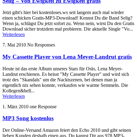
Selig – Von Ewigkeit zu Ewigkeit gratis
Jetzt gibt's hier bei kostenloses.ws seit langem auch mal wieder
einen schicken Gratis-MP3-Download! Kennst Du die Band Selig?
Wenn ja, schlägst Du jetzt sofort zu. Wenn nein, wirst Du den Gratis
Download sicher trotzdem mal probieren. Die aktuelle Single "Vo...
Weiterlesen
7. Mai 2010
No Responses
My Cassette Player von Lena Meyer-Landrut gratis
Heute ist das erste Album unseres Stars für Oslo, Lena Meyer-
Landrut erschienen. Es heisst "My Cassette Player" und wird sich
trotz des "Skandals" um die Nacktszenen, bei denen man ja
eigentlich nix sehen konnte, verkaufen wie warme Semmeln. Die
Kollegen&hell...
Weiterlesen
1. März 2010
one Response
MP3 Song kostenlos
Der Online-Versand Amazon feiert den Echo 2010 und gibt seinen
lieben Kunden deshalb einen aus. Du kannst Dir aus 978 MP3-