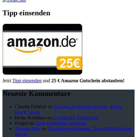
Tipp einsenden
Jetzt
Tipp einsenden
und
25 € Amazon Gutschein abstauben!
Neueste Kommentare
Claudia Dietrich
zu
Taschen-Aschenbecher von „Klick-
Klack“ gratis
Heike Kohlhaas
zu
Gratisprobe Pferdesalbe
Klages
zu
Dash Dosierhilfe kostenlos
Thomas Boje
zu
Kostenlos entspannen: Diese Möglichkeiten
gibt es