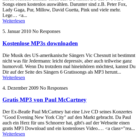
Songs einen kostenlos auswählen. Darunter sind z.B. Peter Fox,
Lady Gaga, Pur, Millow, David Guetta, Pink und viele mehr.
Lege… <a...
Weiterlesen
5. Januar 2010
No Responses
Kostenlose MP3s downloaden
Die Musik des US-amerikanische Sängers Vic Chesnutt ist bestimmt
nicht was für Jedermann: leicht depressiv, aber auch teilweise ganz
humorvoll. Wenn Du trotzdem mal hineinhören möchtest, kannst Du
Dir auf der Seite des Sängers 6 Gratissongs als MP3 herunt...
Weiterlesen
4. Dezember 2009
No Responses
Gratis MP3 von Paul McCartney
Der Ex-Beatle Paul McCartney hat eine Live CD seines Konzertes
"Good Evening New York City" auf den Markt gebracht. Da Paul
auch ein Herz für uns Schnorrer hat, gibt's auf der Webseite einen
gratis MP3 Download und ein kostenloses Video.… <a class="rea...
Weiterlesen