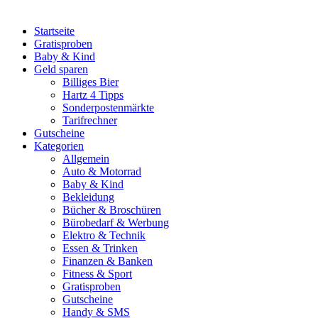
Startseite
Gratisproben
Baby & Kind
Geld sparen
Billiges Bier
Hartz 4 Tipps
Sonderpostenmärkte
Tarifrechner
Gutscheine
Kategorien
Allgemein
Auto & Motorrad
Baby & Kind
Bekleidung
Bücher & Broschüren
Bürobedarf & Werbung
Elektro & Technik
Essen & Trinken
Finanzen & Banken
Fitness & Sport
Gratisproben
Gutscheine
Handy & SMS