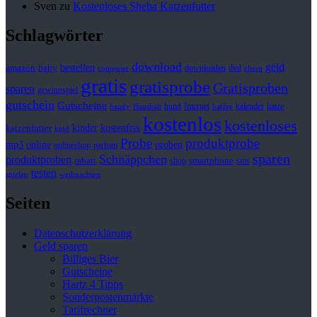
Sven
zu
Kostenloses Sheba Katzenfutter
Schlagwörter
download
geld
bestellen
baby
amazon
downloaden
dvd
computer
eltern
gratis
gratisprobe
Gratisproben
sparen
gewinnspiel
gutschein
Gutscheine
hund
kalender
Internet
katze
handy
Haushalt
kaffee
kostenlos
kostenloses
kinder
kostenfrei
katzenfutter
kind
Probe
produktprobe
mp3
online
proben
onlineshop
parfum
sparen
Schnäppchen
produktproben
rabatt
smartphone
shop
sms
testen
spielen
weihnachten
Seiten
Datenschutzerklärung
Geld sparen
Billiges Bier
Gutscheine
Hartz 4 Tipps
Sonderpostenmärkte
Tarifrechner