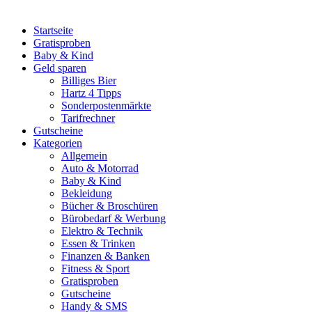
Startseite
Gratisproben
Baby & Kind
Geld sparen
Billiges Bier
Hartz 4 Tipps
Sonderpostenmärkte
Tarifrechner
Gutscheine
Kategorien
Allgemein
Auto & Motorrad
Baby & Kind
Bekleidung
Bücher & Broschüren
Bürobedarf & Werbung
Elektro & Technik
Essen & Trinken
Finanzen & Banken
Fitness & Sport
Gratisproben
Gutscheine
Handy & SMS