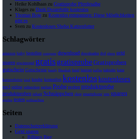
Heike Kohlhaas
zu
Gratisprobe Pferdesalbe
Klages
zu
Dash Dosierhilfe kostenlos
Thomas Boje
zu
Kostenlos entspannen: Diese Möglichkeiten
gibt es
Sven
zu
Kostenloses Sheba Katzenfutter
Schlagwörter
download
geld
bestellen
baby
amazon
downloaden
dvd
computer
eltern
gratis
gratisprobe
Gratisproben
sparen
gewinnspiel
gutschein
Gutscheine
hund
kalender
Internet
katze
handy
Haushalt
kaffee
kostenlos
kostenloses
kinder
kostenfrei
katzenfutter
kind
Probe
produktprobe
mp3
online
proben
onlineshop
parfum
sparen
Schnäppchen
produktproben
rabatt
smartphone
shop
sms
testen
spielen
weihnachten
Seiten
Datenschutzerklärung
Geld sparen
Billiges Bier