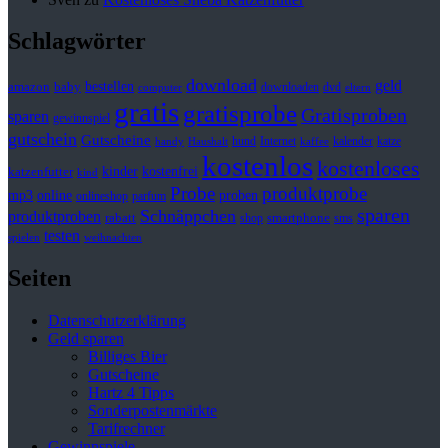
Schlagwörter
download
geld
bestellen
baby
amazon
downloaden
dvd
computer
eltern
gratis
gratisprobe
Gratisproben
sparen
gewinnspiel
gutschein
Gutscheine
hund
kalender
Internet
katze
handy
Haushalt
kaffee
kostenlos
kostenloses
kinder
kostenfrei
katzenfutter
kind
Probe
produktprobe
mp3
online
proben
onlineshop
parfum
sparen
Schnäppchen
produktproben
rabatt
smartphone
shop
sms
testen
spielen
weihnachten
Seiten
Datenschutzerklärung
Geld sparen
Billiges Bier
Gutscheine
Hartz 4 Tipps
Sonderpostenmärkte
Tarifrechner
Gewinnspiele