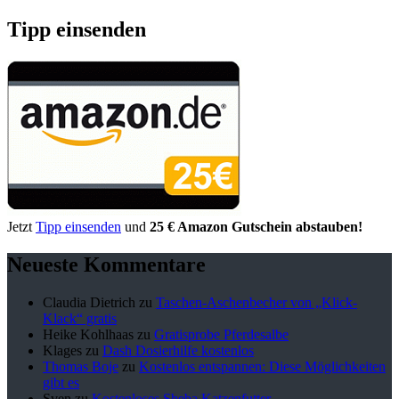
Tipp einsenden
Jetzt
Tipp einsenden
und
25 € Amazon Gutschein abstauben!
Neueste Kommentare
Claudia Dietrich
zu
Taschen-Aschenbecher von „Klick-
Klack“ gratis
Heike Kohlhaas
zu
Gratisprobe Pferdesalbe
Klages
zu
Dash Dosierhilfe kostenlos
Thomas Boje
zu
Kostenlos entspannen: Diese Möglichkeiten
gibt es
Sven
zu
Kostenloses Sheba Katzenfutter