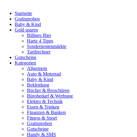
Startseite
Gratisproben
Baby & Kind
Geld sparen
Billiges Bier
Hartz 4 Tipps
Sonderpostenmärkte
Tarifrechner
Gutscheine
Kategorien
Allgemein
Auto & Motorrad
Baby & Kind
Bekleidung
Bücher & Broschüren
Bürobedarf & Werbung
Elektro & Technik
Essen & Trinken
Finanzen & Banken
Fitness & Sport
Gratisproben
Gutscheine
Handy & SMS