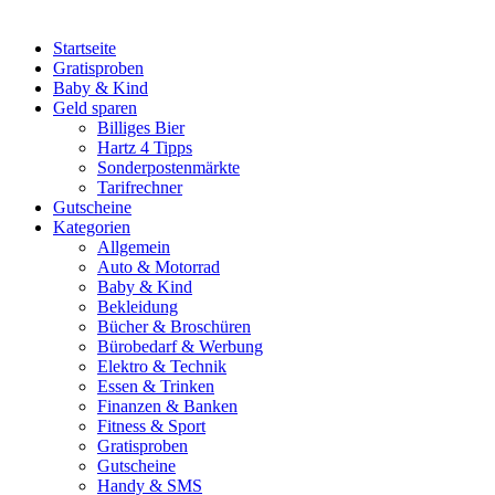
Startseite
Gratisproben
Baby & Kind
Geld sparen
Billiges Bier
Hartz 4 Tipps
Sonderpostenmärkte
Tarifrechner
Gutscheine
Kategorien
Allgemein
Auto & Motorrad
Baby & Kind
Bekleidung
Bücher & Broschüren
Bürobedarf & Werbung
Elektro & Technik
Essen & Trinken
Finanzen & Banken
Fitness & Sport
Gratisproben
Gutscheine
Handy & SMS