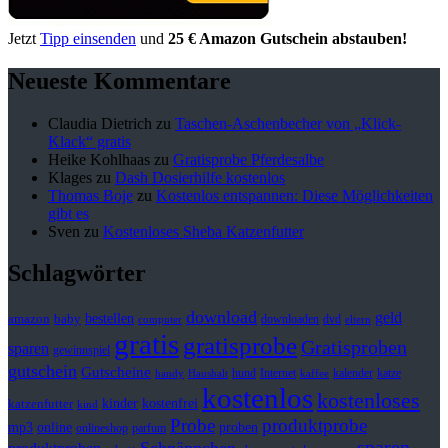
Jetzt
Tipp einsenden
und
25 € Amazon Gutschein abstauben!
Neueste Kommentare
Claudia Dietrich
zu
Taschen-Aschenbecher von „Klick-
Klack“ gratis
Heike Kohlhaas
zu
Gratisprobe Pferdesalbe
Klages
zu
Dash Dosierhilfe kostenlos
Thomas Boje
zu
Kostenlos entspannen: Diese Möglichkeiten
gibt es
Sven
zu
Kostenloses Sheba Katzenfutter
Schlagwörter
download
geld
bestellen
baby
amazon
downloaden
dvd
computer
eltern
gratis
gratisprobe
Gratisproben
sparen
gewinnspiel
gutschein
Gutscheine
hund
kalender
Internet
katze
handy
Haushalt
kaffee
kostenlos
kostenloses
kinder
kostenfrei
katzenfutter
kind
Probe
produktprobe
mp3
online
proben
onlineshop
parfum
sparen