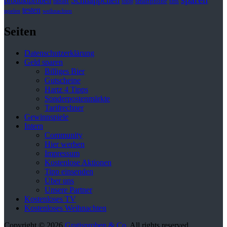
Schnäppchen
produktproben
rabatt
smartphone
shop
sms
testen
spielen
weihnachten
Seiten
Datenschutzerklärung
Geld sparen
Billiges Bier
Gutscheine
Hartz 4 Tipps
Sonderpostenmärkte
Tarifrechner
Gewinnspiele
Intern
Community
Hier werben
Impressum
Kostenlose Aktionen
Tipp einsenden
Über uns
Unsere Partner
Kostenloses TV
Kostenloses Weihnachten
Copyright © 2026
Gratisproben & Co
. All rights reserved.