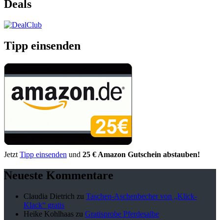
Deals
Tipp einsenden
Jetzt
Tipp einsenden
und
25 € Amazon Gutschein abstauben!
Neueste Kommentare
Claudia Dietrich
zu
Taschen-Aschenbecher von „Klick-
Klack“ gratis
Heike Kohlhaas
zu
Gratisprobe Pferdesalbe