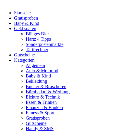
Startseite
Gratisproben
Baby & Kind
Geld sparen
Billiges Bier
Hartz 4 Tipps
Sonderpostenmärkte
Tarifrechner
Gutscheine
Kategorien
Allgemein
Auto & Motorrad
Baby & Kind
Bekleidung
Bücher & Broschüren
Bürobedarf & Werbung
Elektro & Technik
Essen & Trinken
Finanzen & Banken
Fitness & Sport
Gratisproben
Gutscheine
Handy & SMS