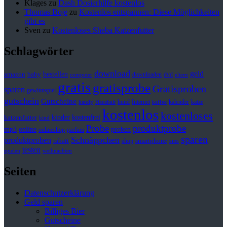
Klages
zu
Dash Dosierhilfe kostenlos
Thomas Boje
zu
Kostenlos entspannen: Diese Möglichkeiten
gibt es
Sven
zu
Kostenloses Sheba Katzenfutter
Schlagwörter
download
geld
bestellen
baby
amazon
downloaden
dvd
computer
eltern
gratis
gratisprobe
Gratisproben
sparen
gewinnspiel
gutschein
Gutscheine
hund
kalender
Internet
katze
handy
Haushalt
kaffee
kostenlos
kostenloses
kinder
kostenfrei
katzenfutter
kind
Probe
produktprobe
mp3
online
proben
onlineshop
parfum
sparen
Schnäppchen
produktproben
rabatt
smartphone
shop
sms
testen
spielen
weihnachten
Seiten
Datenschutzerklärung
Geld sparen
Billiges Bier
Gutscheine