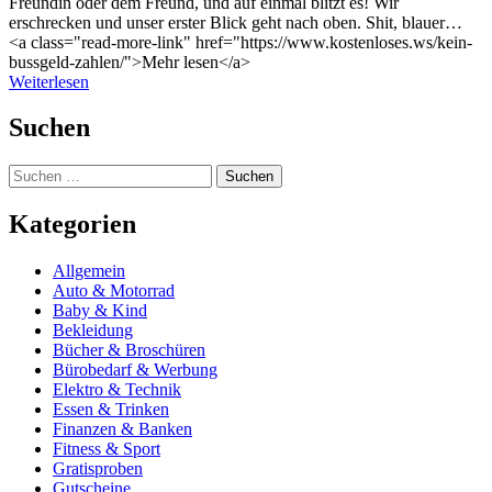
Freundin oder dem Freund, und auf einmal blitzt es! Wir
erschrecken und unser erster Blick geht nach oben. Shit, blauer…
<a class="read-more-link" href="https://www.kostenloses.ws/kein-
bussgeld-zahlen/">Mehr lesen</a>
Weiterlesen
Suchen
Suchen
nach:
Kategorien
Allgemein
Auto & Motorrad
Baby & Kind
Bekleidung
Bücher & Broschüren
Bürobedarf & Werbung
Elektro & Technik
Essen & Trinken
Finanzen & Banken
Fitness & Sport
Gratisproben
Gutscheine