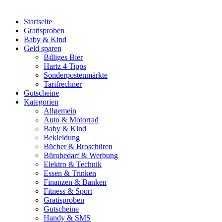
Startseite
Gratisproben
Baby & Kind
Geld sparen
Billiges Bier
Hartz 4 Tipps
Sonderpostenmärkte
Tarifrechner
Gutscheine
Kategorien
Allgemein
Auto & Motorrad
Baby & Kind
Bekleidung
Bücher & Broschüren
Bürobedarf & Werbung
Elektro & Technik
Essen & Trinken
Finanzen & Banken
Fitness & Sport
Gratisproben
Gutscheine
Handy & SMS