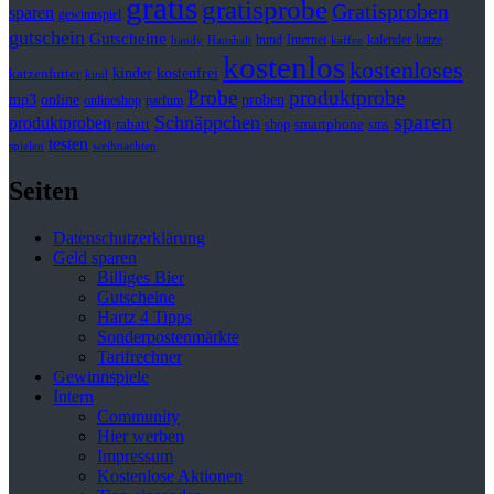
gratis
gratisprobe
Gratisproben
sparen
gewinnspiel
gutschein
Gutscheine
hund
kalender
Internet
katze
handy
Haushalt
kaffee
kostenlos
kostenloses
kinder
kostenfrei
katzenfutter
kind
Probe
produktprobe
mp3
online
proben
onlineshop
parfum
sparen
Schnäppchen
produktproben
rabatt
smartphone
shop
sms
testen
spielen
weihnachten
Seiten
Datenschutzerklärung
Geld sparen
Billiges Bier
Gutscheine
Hartz 4 Tipps
Sonderpostenmärkte
Tarifrechner
Gewinnspiele
Intern
Community
Hier werben
Impressum
Kostenlose Aktionen