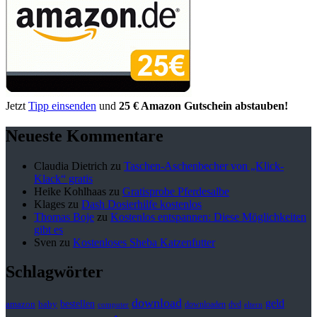
Jetzt
Tipp einsenden
und
25 € Amazon Gutschein abstauben!
Neueste Kommentare
Claudia Dietrich
zu
Taschen-Aschenbecher von „Klick-
Klack“ gratis
Heike Kohlhaas
zu
Gratisprobe Pferdesalbe
Klages
zu
Dash Dosierhilfe kostenlos
Thomas Boje
zu
Kostenlos entspannen: Diese Möglichkeiten
gibt es
Sven
zu
Kostenloses Sheba Katzenfutter
Schlagwörter
download
geld
bestellen
baby
amazon
downloaden
dvd
computer
eltern