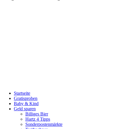
Startseite
Gratisproben
Baby & Kind
Geld sparen
Billiges Bier
Hartz 4 Tipps
Sonderpostenmärkte