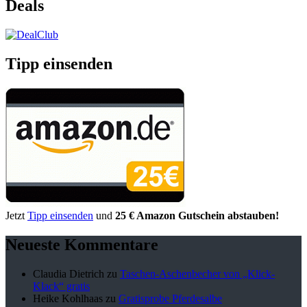
Deals
Tipp einsenden
Jetzt
Tipp einsenden
und
25 € Amazon Gutschein abstauben!
Neueste Kommentare
Claudia Dietrich
zu
Taschen-Aschenbecher von „Klick-
Klack“ gratis
Heike Kohlhaas
zu
Gratisprobe Pferdesalbe