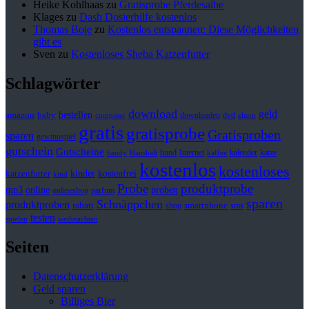
Heike Kohlhaas
zu
Gratisprobe Pferdesalbe
Klages
zu
Dash Dosierhilfe kostenlos
Thomas Boje
zu
Kostenlos entspannen: Diese Möglichkeiten
gibt es
Sven
zu
Kostenloses Sheba Katzenfutter
Schlagwörter
download
geld
bestellen
baby
amazon
downloaden
dvd
computer
eltern
gratis
gratisprobe
Gratisproben
sparen
gewinnspiel
gutschein
Gutscheine
hund
kalender
Internet
katze
handy
Haushalt
kaffee
kostenlos
kostenloses
kinder
kostenfrei
katzenfutter
kind
Probe
produktprobe
mp3
online
proben
onlineshop
parfum
sparen
Schnäppchen
produktproben
rabatt
smartphone
shop
sms
testen
spielen
weihnachten
Seiten
Datenschutzerklärung
Geld sparen
Billiges Bier