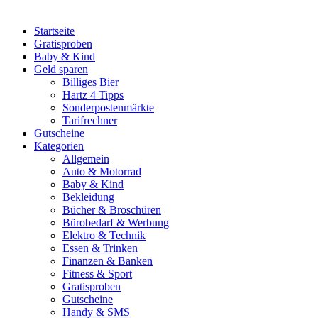
Startseite
Gratisproben
Baby & Kind
Geld sparen
Billiges Bier
Hartz 4 Tipps
Sonderpostenmärkte
Tarifrechner
Gutscheine
Kategorien
Allgemein
Auto & Motorrad
Baby & Kind
Bekleidung
Bücher & Broschüren
Bürobedarf & Werbung
Elektro & Technik
Essen & Trinken
Finanzen & Banken
Fitness & Sport
Gratisproben
Gutscheine
Handy & SMS