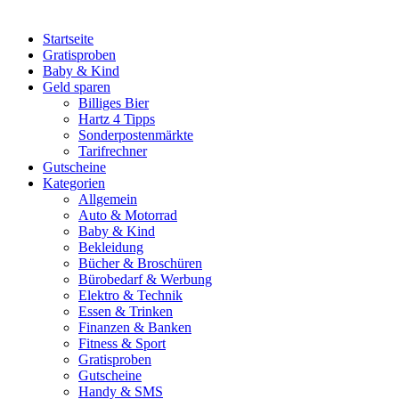
Startseite
Gratisproben
Baby & Kind
Geld sparen
Billiges Bier
Hartz 4 Tipps
Sonderpostenmärkte
Tarifrechner
Gutscheine
Kategorien
Allgemein
Auto & Motorrad
Baby & Kind
Bekleidung
Bücher & Broschüren
Bürobedarf & Werbung
Elektro & Technik
Essen & Trinken
Finanzen & Banken
Fitness & Sport
Gratisproben
Gutscheine
Handy & SMS