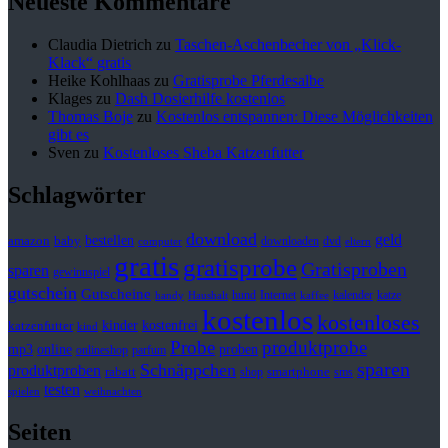
Neueste Kommentare
Claudia Dietrich
zu
Taschen-Aschenbecher von „Klick-
Klack“ gratis
Heike Kohlhaas
zu
Gratisprobe Pferdesalbe
Klages
zu
Dash Dosierhilfe kostenlos
Thomas Boje
zu
Kostenlos entspannen: Diese Möglichkeiten
gibt es
Sven
zu
Kostenloses Sheba Katzenfutter
Schlagwörter
download
geld
bestellen
baby
amazon
downloaden
dvd
computer
eltern
gratis
gratisprobe
Gratisproben
sparen
gewinnspiel
gutschein
Gutscheine
hund
kalender
Internet
katze
handy
Haushalt
kaffee
kostenlos
kostenloses
kinder
kostenfrei
katzenfutter
kind
Probe
produktprobe
mp3
online
proben
onlineshop
parfum
sparen
Schnäppchen
produktproben
rabatt
smartphone
shop
sms
testen
spielen
weihnachten
Seiten