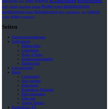
kostenloses
kinder
kostenfrei
katzenfutter
kind
Probe
produktprobe
mp3
online
proben
onlineshop
parfum
sparen
Schnäppchen
produktproben
rabatt
smartphone
shop
sms
testen
spielen
weihnachten
Seiten
Datenschutzerklärung
Geld sparen
Billiges Bier
Gutscheine
Hartz 4 Tipps
Sonderpostenmärkte
Tarifrechner
Gewinnspiele
Intern
Community
Hier werben
Impressum
Kostenlose Aktionen
Tipp einsenden
Über uns
Unsere Partner
Kostenloses TV