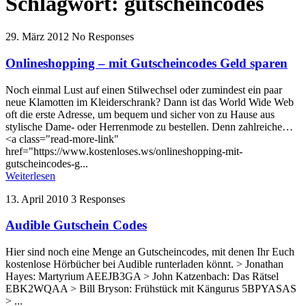
Schlagwort:
gutscheincodes
29. März 2012
No Responses
Onlineshopping – mit Gutscheincodes Geld sparen
Noch einmal Lust auf einen Stilwechsel oder zumindest ein paar
neue Klamotten im Kleiderschrank? Dann ist das World Wide Web
oft die erste Adresse, um bequem und sicher von zu Hause aus
stylische Dame- oder Herrenmode zu bestellen. Denn zahlreiche…
<a class="read-more-link"
href="https://www.kostenloses.ws/onlineshopping-mit-
gutscheincodes-g...
Weiterlesen
13. April 2010
3 Responses
Audible Gutschein Codes
Hier sind noch eine Menge an Gutscheincodes, mit denen Ihr Euch
kostenlose Hörbücher bei Audible runterladen könnt. > Jonathan
Hayes: Martyrium AEEJB3GA > John Katzenbach: Das Rätsel
EBK2WQAA > Bill Bryson: Frühstück mit Kängurus 5BPYASAS
> ...