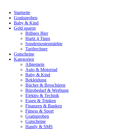
Startseite
Gratisproben
Baby & Kind
Geld sparen
Billiges Bier
Hartz 4 Tipps
Sonderpostenmärkte
Tarifrechner
Gutscheine
Kategorien
Allgemein
Auto & Motorrad
Baby & Kind
Bekleidung
Bücher & Broschüren
Bürobedarf & Werbung
Elektro & Technik
Essen & Trinken
Finanzen & Banken
Fitness & Sport
Gratisproben
Gutscheine
Handy & SMS