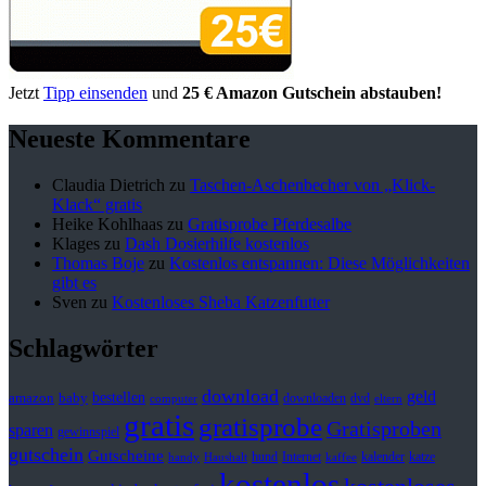
Jetzt
Tipp einsenden
und
25 € Amazon Gutschein abstauben!
Neueste Kommentare
Claudia Dietrich
zu
Taschen-Aschenbecher von „Klick-
Klack“ gratis
Heike Kohlhaas
zu
Gratisprobe Pferdesalbe
Klages
zu
Dash Dosierhilfe kostenlos
Thomas Boje
zu
Kostenlos entspannen: Diese Möglichkeiten
gibt es
Sven
zu
Kostenloses Sheba Katzenfutter
Schlagwörter
download
geld
bestellen
baby
amazon
downloaden
dvd
computer
eltern
gratis
gratisprobe
Gratisproben
sparen
gewinnspiel
gutschein
Gutscheine
hund
kalender
Internet
katze
handy
Haushalt
kaffee
kostenlos