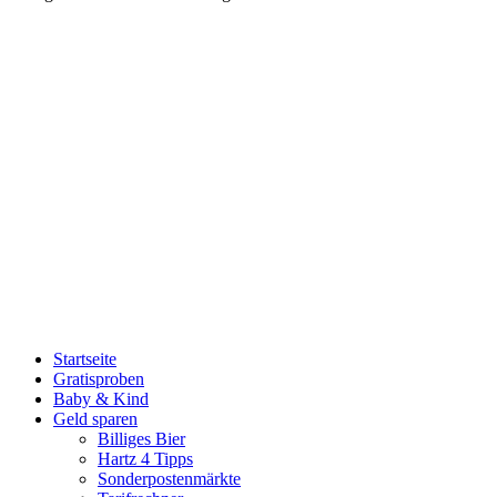
Startseite
Gratisproben
Baby & Kind
Geld sparen
Billiges Bier
Hartz 4 Tipps
Sonderpostenmärkte