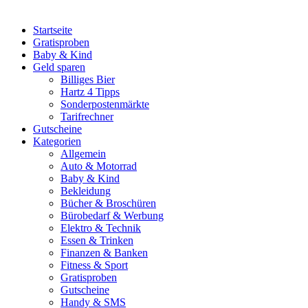
Startseite
Gratisproben
Baby & Kind
Geld sparen
Billiges Bier
Hartz 4 Tipps
Sonderpostenmärkte
Tarifrechner
Gutscheine
Kategorien
Allgemein
Auto & Motorrad
Baby & Kind
Bekleidung
Bücher & Broschüren
Bürobedarf & Werbung
Elektro & Technik
Essen & Trinken
Finanzen & Banken
Fitness & Sport
Gratisproben
Gutscheine
Handy & SMS