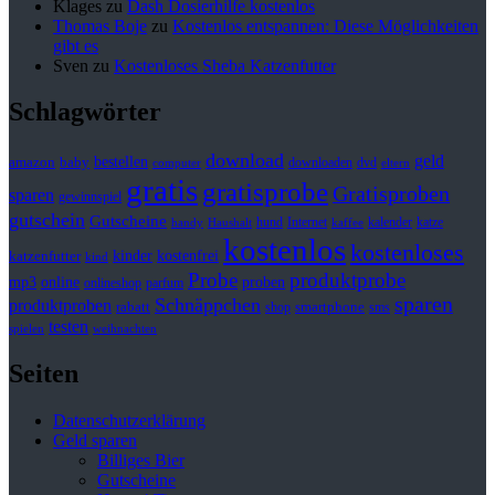
Klages
zu
Dash Dosierhilfe kostenlos
Thomas Boje
zu
Kostenlos entspannen: Diese Möglichkeiten
gibt es
Sven
zu
Kostenloses Sheba Katzenfutter
Schlagwörter
download
geld
bestellen
baby
amazon
downloaden
dvd
computer
eltern
gratis
gratisprobe
Gratisproben
sparen
gewinnspiel
gutschein
Gutscheine
hund
kalender
Internet
katze
handy
Haushalt
kaffee
kostenlos
kostenloses
kinder
kostenfrei
katzenfutter
kind
Probe
produktprobe
mp3
online
proben
onlineshop
parfum
sparen
Schnäppchen
produktproben
rabatt
smartphone
shop
sms
testen
spielen
weihnachten
Seiten
Datenschutzerklärung
Geld sparen
Billiges Bier
Gutscheine