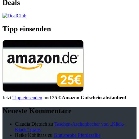
Deals
Tipp einsenden
Jetzt
Tipp einsenden
und
25 € Amazon Gutschein abstauben!
Neueste Kommentare
Claudia Dietrich
zu
Taschen-Aschenbecher von „Klick-
Klack“ gratis
Heike Kohlhaas
zu
Gratisprobe Pferdesalbe