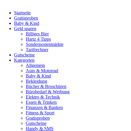
Startseite
Gratisproben
Baby & Kind
Geld sparen
Billiges Bier
Hartz 4 Tipps
Sonderpostenmärkte
Tarifrechner
Gutscheine
Kategorien
Allgemein
Auto & Motorrad
Baby & Kind
Bekleidung
Bücher & Broschüren
Bürobedarf & Werbung
Elektro & Technik
Essen & Trinken
Finanzen & Banken
Fitness & Sport
Gratisproben
Gutscheine
Handy & SMS