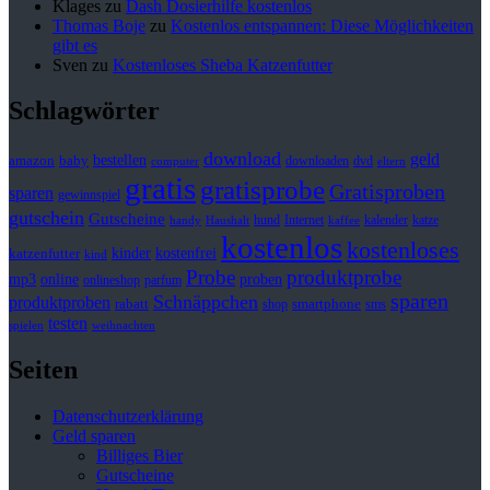
Klages
zu
Dash Dosierhilfe kostenlos
Thomas Boje
zu
Kostenlos entspannen: Diese Möglichkeiten
gibt es
Sven
zu
Kostenloses Sheba Katzenfutter
Schlagwörter
download
geld
bestellen
baby
amazon
downloaden
dvd
computer
eltern
gratis
gratisprobe
Gratisproben
sparen
gewinnspiel
gutschein
Gutscheine
hund
kalender
Internet
katze
handy
Haushalt
kaffee
kostenlos
kostenloses
kinder
kostenfrei
katzenfutter
kind
Probe
produktprobe
mp3
online
proben
onlineshop
parfum
sparen
Schnäppchen
produktproben
rabatt
smartphone
shop
sms
testen
spielen
weihnachten
Seiten
Datenschutzerklärung
Geld sparen
Billiges Bier
Gutscheine