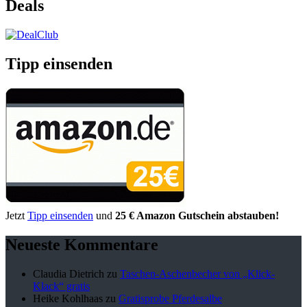
Deals
Tipp einsenden
Jetzt
Tipp einsenden
und
25 € Amazon Gutschein abstauben!
Neueste Kommentare
Claudia Dietrich
zu
Taschen-Aschenbecher von „Klick-
Klack“ gratis
Heike Kohlhaas
zu
Gratisprobe Pferdesalbe