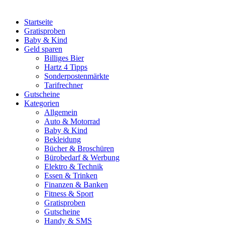
Startseite
Gratisproben
Baby & Kind
Geld sparen
Billiges Bier
Hartz 4 Tipps
Sonderpostenmärkte
Tarifrechner
Gutscheine
Kategorien
Allgemein
Auto & Motorrad
Baby & Kind
Bekleidung
Bücher & Broschüren
Bürobedarf & Werbung
Elektro & Technik
Essen & Trinken
Finanzen & Banken
Fitness & Sport
Gratisproben
Gutscheine
Handy & SMS