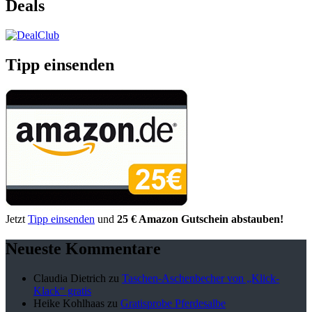
Deals
Tipp einsenden
Jetzt
Tipp einsenden
und
25 € Amazon Gutschein abstauben!
Neueste Kommentare
Claudia Dietrich
zu
Taschen-Aschenbecher von „Klick-
Klack“ gratis
Heike Kohlhaas
zu
Gratisprobe Pferdesalbe