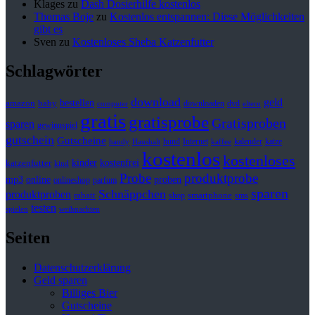
Klages
zu
Dash Dosierhilfe kostenlos
Thomas Boje
zu
Kostenlos entspannen: Diese Möglichkeiten
gibt es
Sven
zu
Kostenloses Sheba Katzenfutter
Schlagwörter
download
geld
bestellen
baby
amazon
downloaden
dvd
computer
eltern
gratis
gratisprobe
Gratisproben
sparen
gewinnspiel
gutschein
Gutscheine
hund
kalender
Internet
katze
handy
Haushalt
kaffee
kostenlos
kostenloses
kinder
kostenfrei
katzenfutter
kind
Probe
produktprobe
mp3
online
proben
onlineshop
parfum
sparen
Schnäppchen
produktproben
rabatt
smartphone
shop
sms
testen
spielen
weihnachten
Seiten
Datenschutzerklärung
Geld sparen
Billiges Bier
Gutscheine