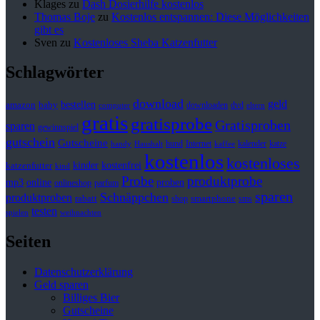
Klages
zu
Dash Dosierhilfe kostenlos
Thomas Boje
zu
Kostenlos entspannen: Diese Möglichkeiten
gibt es
Sven
zu
Kostenloses Sheba Katzenfutter
Schlagwörter
download
geld
bestellen
baby
amazon
downloaden
dvd
computer
eltern
gratis
gratisprobe
Gratisproben
sparen
gewinnspiel
gutschein
Gutscheine
hund
kalender
Internet
katze
handy
Haushalt
kaffee
kostenlos
kostenloses
kinder
kostenfrei
katzenfutter
kind
Probe
produktprobe
mp3
online
proben
onlineshop
parfum
sparen
Schnäppchen
produktproben
rabatt
smartphone
shop
sms
testen
spielen
weihnachten
Seiten
Datenschutzerklärung
Geld sparen
Billiges Bier
Gutscheine