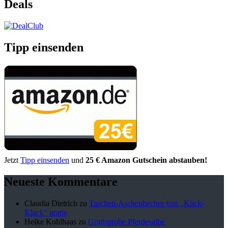
Deals
Tipp einsenden
Jetzt
Tipp einsenden
und
25 € Amazon Gutschein abstauben!
Neueste Kommentare
Claudia Dietrich
zu
Taschen-Aschenbecher von „Klick-
Klack“ gratis
Heike Kohlhaas
zu
Gratisprobe Pferdesalbe