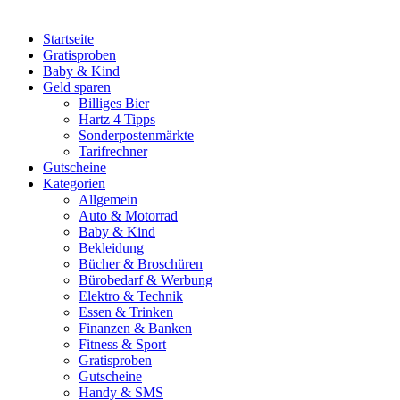
Startseite
Gratisproben
Baby & Kind
Geld sparen
Billiges Bier
Hartz 4 Tipps
Sonderpostenmärkte
Tarifrechner
Gutscheine
Kategorien
Allgemein
Auto & Motorrad
Baby & Kind
Bekleidung
Bücher & Broschüren
Bürobedarf & Werbung
Elektro & Technik
Essen & Trinken
Finanzen & Banken
Fitness & Sport
Gratisproben
Gutscheine
Handy & SMS