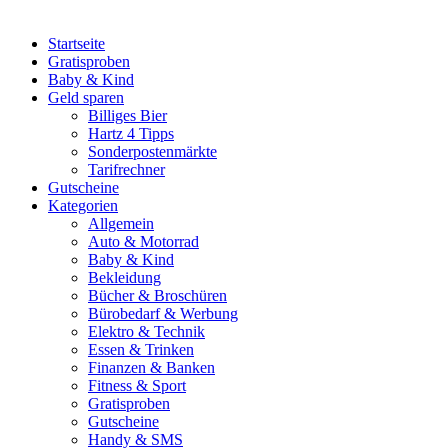
Startseite
Gratisproben
Baby & Kind
Geld sparen
Billiges Bier
Hartz 4 Tipps
Sonderpostenmärkte
Tarifrechner
Gutscheine
Kategorien
Allgemein
Auto & Motorrad
Baby & Kind
Bekleidung
Bücher & Broschüren
Bürobedarf & Werbung
Elektro & Technik
Essen & Trinken
Finanzen & Banken
Fitness & Sport
Gratisproben
Gutscheine
Handy & SMS