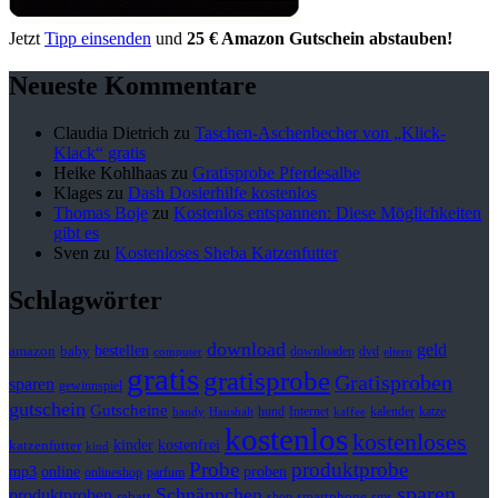
Jetzt
Tipp einsenden
und
25 € Amazon Gutschein abstauben!
Neueste Kommentare
Claudia Dietrich
zu
Taschen-Aschenbecher von „Klick-
Klack“ gratis
Heike Kohlhaas
zu
Gratisprobe Pferdesalbe
Klages
zu
Dash Dosierhilfe kostenlos
Thomas Boje
zu
Kostenlos entspannen: Diese Möglichkeiten
gibt es
Sven
zu
Kostenloses Sheba Katzenfutter
Schlagwörter
download
geld
bestellen
baby
amazon
downloaden
dvd
computer
eltern
gratis
gratisprobe
Gratisproben
sparen
gewinnspiel
gutschein
Gutscheine
hund
kalender
Internet
katze
handy
Haushalt
kaffee
kostenlos
kostenloses
kinder
kostenfrei
katzenfutter
kind
Probe
produktprobe
mp3
online
proben
onlineshop
parfum
sparen
Schnäppchen
produktproben
rabatt
smartphone
shop
sms