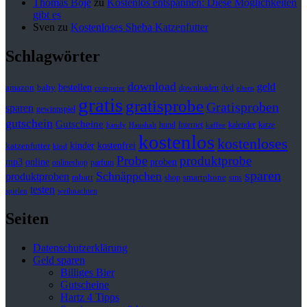
Thomas Boje
zu
Kostenlos entspannen: Diese Möglichkeiten
gibt es
Sven
zu
Kostenloses Sheba Katzenfutter
Schlagwörter
download
geld
bestellen
baby
amazon
downloaden
dvd
computer
eltern
gratis
gratisprobe
Gratisproben
sparen
gewinnspiel
gutschein
Gutscheine
hund
kalender
Internet
katze
handy
Haushalt
kaffee
kostenlos
kostenloses
kinder
kostenfrei
katzenfutter
kind
Probe
produktprobe
mp3
online
proben
onlineshop
parfum
sparen
Schnäppchen
produktproben
rabatt
smartphone
shop
sms
testen
spielen
weihnachten
Seiten
Datenschutzerklärung
Geld sparen
Billiges Bier
Gutscheine
Hartz 4 Tipps