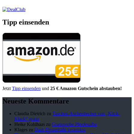
Tipp einsenden
Jetzt
Tipp einsenden
und
25 € Amazon Gutschein abstauben!
Neueste Kommentare
Claudia Dietrich
zu
Taschen-Aschenbecher von „Klick-
Klack“ gratis
Heike Kohlhaas
zu
Gratisprobe Pferdesalbe
Klages
zu
Dash Dosierhilfe kostenlos