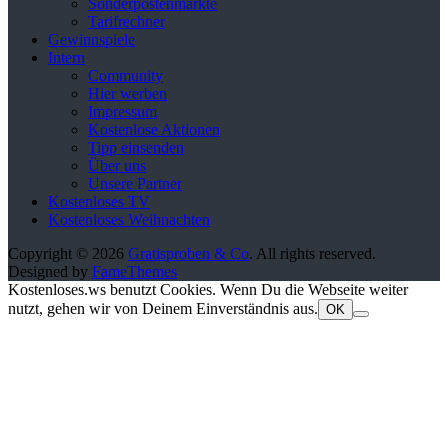
Sonderpostenmärkte
Tarifrechner
Gewinnspiele
Intern
Community
Hier werben
Impressum
Kostenlose Aktionen
Tipp einsenden
Über uns
Unsere Partner
Kostenloses TV
Kostenloses Weihnachten
Copyright © 2026
Gratisproben & Co
. All rights reserved.
Designed by
FameThemes
Kostenloses.ws benutzt Cookies. Wenn Du die Webseite weiter
nutzt, gehen wir von Deinem Einverständnis aus.
OK