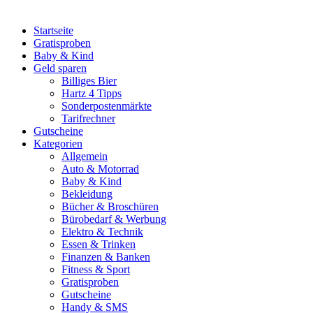
Startseite
Gratisproben
Baby & Kind
Geld sparen
Billiges Bier
Hartz 4 Tipps
Sonderpostenmärkte
Tarifrechner
Gutscheine
Kategorien
Allgemein
Auto & Motorrad
Baby & Kind
Bekleidung
Bücher & Broschüren
Bürobedarf & Werbung
Elektro & Technik
Essen & Trinken
Finanzen & Banken
Fitness & Sport
Gratisproben
Gutscheine
Handy & SMS