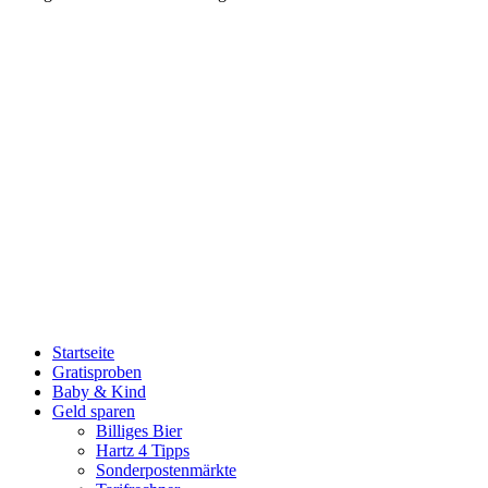
Startseite
Gratisproben
Baby & Kind
Geld sparen
Billiges Bier
Hartz 4 Tipps
Sonderpostenmärkte