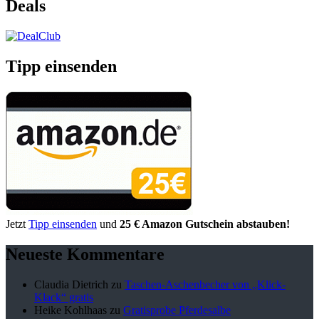
Deals
Tipp einsenden
Jetzt
Tipp einsenden
und
25 € Amazon Gutschein abstauben!
Neueste Kommentare
Claudia Dietrich
zu
Taschen-Aschenbecher von „Klick-
Klack“ gratis
Heike Kohlhaas
zu
Gratisprobe Pferdesalbe