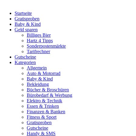
Startseite
Gratisproben
Baby & Kind
Geld sparen
Billiges Bier
Hartz 4 Tipps
Sonderpostenmärkte
Tarifrechner
Gutscheine
Kategorien
Allgemein
Auto & Motorrad
Baby & Kind
Bekleidung
Bücher & Broschüren
Bürobedarf & Werbung
Elektro & Technik
Essen & Trinken
Finanzen & Banken
Fitness & Sport
Gratisproben
Gutscheine
Handy & SMS