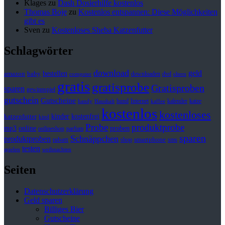
Klages
zu
Dash Dosierhilfe kostenlos
Thomas Boje
zu
Kostenlos entspannen: Diese Möglichkeiten
gibt es
Sven
zu
Kostenloses Sheba Katzenfutter
Schlagwörter
download
geld
bestellen
baby
amazon
downloaden
dvd
computer
eltern
gratis
gratisprobe
Gratisproben
sparen
gewinnspiel
gutschein
Gutscheine
hund
kalender
Internet
katze
handy
Haushalt
kaffee
kostenlos
kostenloses
kinder
kostenfrei
katzenfutter
kind
Probe
produktprobe
mp3
online
proben
onlineshop
parfum
sparen
Schnäppchen
produktproben
rabatt
smartphone
shop
sms
testen
spielen
weihnachten
Seiten
Datenschutzerklärung
Geld sparen
Billiges Bier
Gutscheine