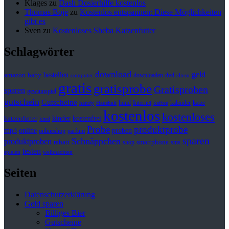
Klages
zu
Dash Dosierhilfe kostenlos
Thomas Boje
zu
Kostenlos entspannen: Diese Möglichkeiten
gibt es
Sven
zu
Kostenloses Sheba Katzenfutter
Schlagwörter
download
geld
bestellen
baby
amazon
downloaden
dvd
computer
eltern
gratis
gratisprobe
Gratisproben
sparen
gewinnspiel
gutschein
Gutscheine
hund
kalender
Internet
katze
handy
Haushalt
kaffee
kostenlos
kostenloses
kinder
kostenfrei
katzenfutter
kind
Probe
produktprobe
mp3
online
proben
onlineshop
parfum
sparen
Schnäppchen
produktproben
rabatt
smartphone
shop
sms
testen
spielen
weihnachten
Seiten
Datenschutzerklärung
Geld sparen
Billiges Bier
Gutscheine