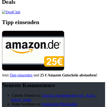
Deals
Tipp einsenden
Jetzt
Tipp einsenden
und
25 € Amazon Gutschein abstauben!
Neueste Kommentare
Claudia Dietrich
zu
Taschen-Aschenbecher von „Klick-
Klack“ gratis
Heike Kohlhaas
zu
Gratisprobe Pferdesalbe