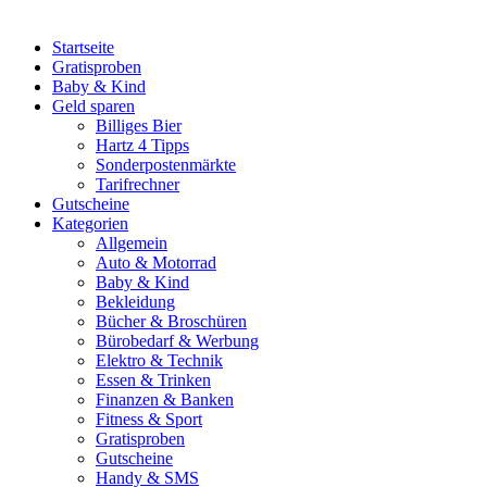
Startseite
Gratisproben
Baby & Kind
Geld sparen
Billiges Bier
Hartz 4 Tipps
Sonderpostenmärkte
Tarifrechner
Gutscheine
Kategorien
Allgemein
Auto & Motorrad
Baby & Kind
Bekleidung
Bücher & Broschüren
Bürobedarf & Werbung
Elektro & Technik
Essen & Trinken
Finanzen & Banken
Fitness & Sport
Gratisproben
Gutscheine
Handy & SMS