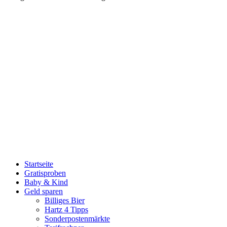
Startseite
Gratisproben
Baby & Kind
Geld sparen
Billiges Bier
Hartz 4 Tipps
Sonderpostenmärkte