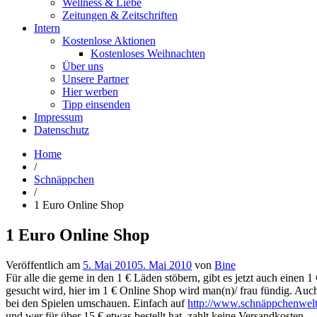
Wellness & Liebe
Zeitungen & Zeitschriften
Intern
Kostenlose Aktionen
Kostenloses Weihnachten
Über uns
Unsere Partner
Hier werben
Tipp einsenden
Impressum
Datenschutz
Home
/
Schnäppchen
/
1 Euro Online Shop
1 Euro Online Shop
Veröffentlich am
5. Mai 2010
5. Mai 2010
von
Bine
Für alle die gerne in den 1 € Läden stöbern, gibt es jetzt auch eine
gesucht wird, hier im 1 € Online Shop wird man(n)/ frau fündig. Auc
bei den Spielen umschauen. Einfach auf
http://www.schnäppchenwelte
und wer für über 15 € etwas bestellt hat, zahlt keine Versandkosten.