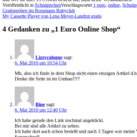
Veröffentlicht in
Schnäppchen
Verschlagwortet
1 euro
,
online
,
Schnäp
Beitragsnavigation
Gratisproben im Rossmann Babyclub
My Cassette Player von Lena Meyer-Landrut gratis
4 Gedanken zu „
1 Euro Online Shop
“
Lizzycologne
sagt:
6. Mai 2010 um 10:54 Uhr
Mh, also ich finde in dem Shop nicht einen einzigen Artikel d.h
Denke die Seite ist im Umbau!?!?
Bine
sagt:
6. Mai 2010 um 12:40 Uhr
Ich habe gerade den Link nochmal angeklickt.
Bei mir sind alle Artikel zu sehen.
Ich habe dort auch schon bestellt und nach 3 Tagen war meine
Superschnell.