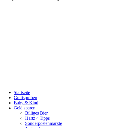
Startseite
Gratisproben
Baby & Kind
Geld sparen
Billiges Bier
Hartz 4 Tipps
Sonderpostenmärkte