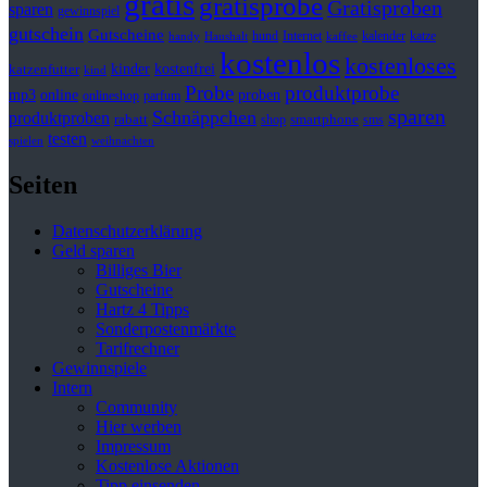
gratis
gratisprobe
Gratisproben
sparen
gewinnspiel
gutschein
Gutscheine
hund
kalender
Internet
katze
handy
Haushalt
kaffee
kostenlos
kostenloses
kinder
kostenfrei
katzenfutter
kind
Probe
produktprobe
mp3
online
proben
onlineshop
parfum
sparen
Schnäppchen
produktproben
rabatt
smartphone
shop
sms
testen
spielen
weihnachten
Seiten
Datenschutzerklärung
Geld sparen
Billiges Bier
Gutscheine
Hartz 4 Tipps
Sonderpostenmärkte
Tarifrechner
Gewinnspiele
Intern
Community
Hier werben
Impressum
Kostenlose Aktionen
Tipp einsenden