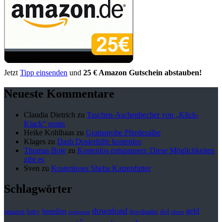
Jetzt
Tipp einsenden
und
25 € Amazon Gutschein abstauben!
Neueste Kommentare
Claudia Dietrich
zu
Taschen-Aschenbecher von „Klick-
Klack“ gratis
Heike Kohlhaas
zu
Gratisprobe Pferdesalbe
Klages
zu
Dash Dosierhilfe kostenlos
Thomas Boje
zu
Kostenlos entspannen: Diese Möglichkeiten
gibt es
Sven
zu
Kostenloses Sheba Katzenfutter
Schlagwörter
download
geld
bestellen
baby
amazon
downloaden
dvd
computer
eltern