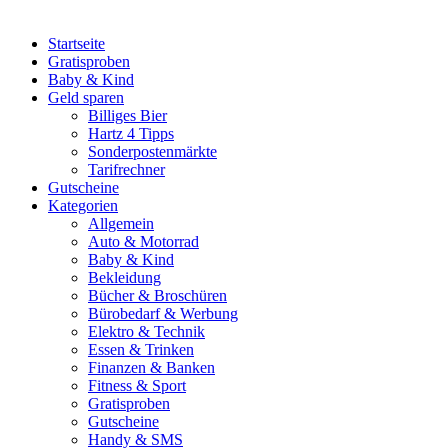
Startseite
Gratisproben
Baby & Kind
Geld sparen
Billiges Bier
Hartz 4 Tipps
Sonderpostenmärkte
Tarifrechner
Gutscheine
Kategorien
Allgemein
Auto & Motorrad
Baby & Kind
Bekleidung
Bücher & Broschüren
Bürobedarf & Werbung
Elektro & Technik
Essen & Trinken
Finanzen & Banken
Fitness & Sport
Gratisproben
Gutscheine
Handy & SMS