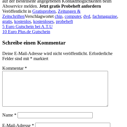
auf der Bestellseite angegebenen Kontaktmöglichkeiten beim
Aboservice melden.
Jetzt gratis Probeheft anfordern
Veröffentlicht in
Gratisproben
,
Zeitungen &
Zeitschriften
Verschlagwortet
chip
,
computer
,
dvd
,
fachmagazine
,
gratis
,
kostenlos
,
kostenloses
,
probeheft
Beitragsnavigation
5 Euro Gutschein bei A.T.U
10 Euro Plus.de Gutschein
Schreibe einen Kommentar
Deine E-Mail-Adresse wird nicht veröffentlicht.
Erforderliche
Felder sind mit
*
markiert
Kommentar
*
Name
*
E-Mail-Adresse
*