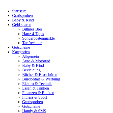
Startseite
Gratisproben
Baby & Kind
Geld sparen
Billiges Bier
Hartz 4 Tipps
Sonderpostenmärkte
Tarifrechner
Gutscheine
Kategorien
Allgemein
Auto & Motorrad
Baby & Kind
Bekleidung
Bücher & Broschüren
Bürobedarf & Werbung
Elektro & Technik
Essen & Trinken
Finanzen & Banken
Fitness & Sport
Gratisproben
Gutscheine
Handy & SMS