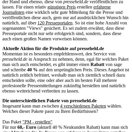
der Hand und ebenso, diese von
presseheld.de
veröffentlichen zu
lassen. Für einen relativ
günstigen Preis
erstellen
erfahrene
Journalisten
eine wirklich sehr gute Mitteilung für die Presse und
veröffentlichen diese auch, gern nur auf ausdrücklichen Wunsch hin
natürlich, auf über
120 Presseportalen
. So ist eine hohe Anzahl von
sogenannten "Views" gesichert. Es sei zudem erwähnt, dass diese
Presseportale nicht nur sehr erfolgreich sind, sondern, dass diese
auch einen großen Namen vorweisen können.
Aktuelle Aktion für die Produkte auf presseheld.de
Momentan ist es besonders empfehlenswert, den Service von
presseheld.de
in Anspruch zu nehmen, denn, egal für welches Paket
man sich auch entscheidet, es gibt immer einen
Rabatt
von sage
und schreibe
40 %
auf den ursprünglichen Preis. Dieses Angebot ist
natürlich zeitlich befristet, weshalb man sich ziemlich schnell dazu
entscheiden sollte, eine oder aber auch im besten Fall mehrere
profesionelle Pressemitteilungen zukünftig herstellen und natürlich
ebenso weitreichend verbreiten zu lassen.
Die unterschiedlichen Pakete von presseheld.de
Insgesamt kann man zwischen
4 verschiedenen Paketen
wählen.
Welches dieser Pakete passt zu Ihren Bedürfnissen?
Das Paket
"PM - erstellen"
Für nur
68,- Euro
(aktuell 40 % Neukunden Rabatt) kann man sich