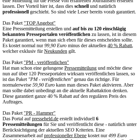
eine Mitteilung für die Presse von erfahrenen Journalisten erstellen
lassen. Der Vorteil hier ist, dass dies
schnell
und natürlich
professionell
geschieht. So sind viele Leser bereits vorab garantiert.
Das Paket
"TOP Angebot"
Eine Pressemitteilung erstellen und
auf bis zu 120 einschlägig
bekannten Presseportalen veröffentlichen
zu lassen, ist in diesem
Paket garantiert, wenn man sich eben für dieses entscheiden sollte.
Es kostet normal nur
99,90 Euro
minus der aktuellen
40 % Rabatt
,
welcher exklusiv für
Neukunden
gilt.
Das Paket
"PM - veröffentlichen"
Hat man schon eine gelungene
Pressemitteilung
und möchte diese
nun auf über 120 Presseportalen wirksam veröffentlichen lassen, so
ist das Paket
"PM - veröffentlichen"
genau das richtige. Für
normalerweise
59,90 Euro
kann man dieses Paket aktivieren. Aber
man sollte dabei unbedingt an die aktuelle Rabattaktion denken.
Diese garantiert ganze 40 % Rabatt auf den regulären Preis des
Auftrages.
Das Paket
"PR - Hammer"
Das Portal auf
presseheld.de
erstellt individuell
6
Pressemitteilungen
für Sie und veröffentlicht diese - natürlich unter
Berücksichtigung der aktuellen
SEO
Kriterien. Eine
Zusammenarbeit auf
professioneller Ebene
kostet nur
499 Euro