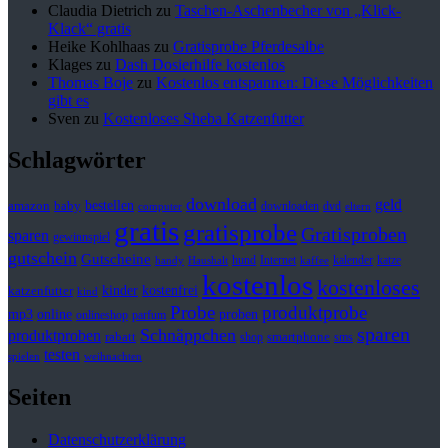
Claudia Dietrich
zu
Taschen-Aschenbecher von „Klick-
Klack“ gratis
Heike Kohlhaas
zu
Gratisprobe Pferdesalbe
Klages
zu
Dash Dosierhilfe kostenlos
Thomas Boje
zu
Kostenlos entspannen: Diese Möglichkeiten
gibt es
Sven
zu
Kostenloses Sheba Katzenfutter
Schlagwörter
download
geld
bestellen
baby
amazon
downloaden
dvd
computer
eltern
gratis
gratisprobe
Gratisproben
sparen
gewinnspiel
gutschein
Gutscheine
hund
kalender
Internet
katze
handy
Haushalt
kaffee
kostenlos
kostenloses
kinder
kostenfrei
katzenfutter
kind
Probe
produktprobe
mp3
online
proben
onlineshop
parfum
sparen
Schnäppchen
produktproben
rabatt
smartphone
shop
sms
testen
spielen
weihnachten
Seiten
Datenschutzerklärung