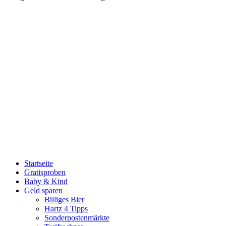
Startseite
Gratisproben
Baby & Kind
Geld sparen
Billiges Bier
Hartz 4 Tipps
Sonderpostenmärkte