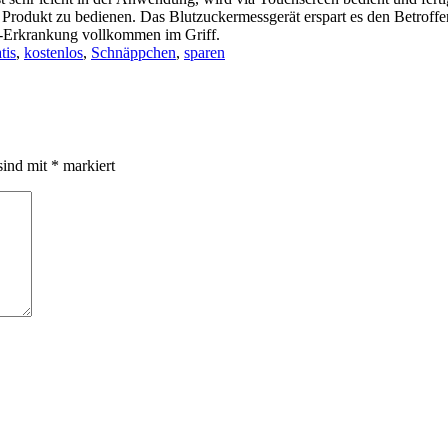
s Produkt zu bedienen. Das Blutzuckermessgerät erspart es den Betro
-Erkrankung vollkommen im Griff.
tis
,
kostenlos
,
Schnäppchen
,
sparen
sind mit
*
markiert