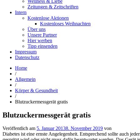
Wellness & Liebe
Zeitungen & Zeitschriften
Intern
Kostenlose Aktionen
Kostenloses Weihnachten
Über uns
Unsere Partner
Hier werben
Tipp einsenden
Impressum
Datenschutz
Home
/
Allgemein
/
Körper & Gesundheit
/
Blutzuckermessgerät gratis
Blutzuckermessgerät gratis
Veröffentlich am
5. Januar 2013
8. November 2019
von
Diabetes ist eine ernste Angelegenheit. Entsprechend sollte auch jede
gespritzt wird oder nicht muss dafür beantwortet werden. Das Gerät is