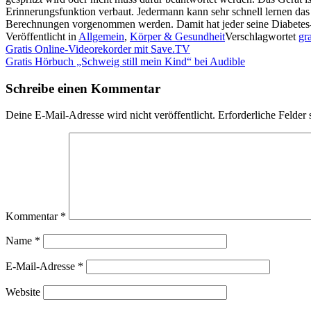
Erinnerungsfunktion verbaut. Jedermann kann sehr schnell lernen da
Berechnungen vorgenommen werden. Damit hat jeder seine Diabetes
Veröffentlicht in
Allgemein
,
Körper & Gesundheit
Verschlagwortet
gra
Beitragsnavigation
Gratis Online-Videorekorder mit Save.TV
Gratis Hörbuch „Schweig still mein Kind“ bei Audible
Schreibe einen Kommentar
Deine E-Mail-Adresse wird nicht veröffentlicht.
Erforderliche Felder 
Kommentar
*
Name
*
E-Mail-Adresse
*
Website