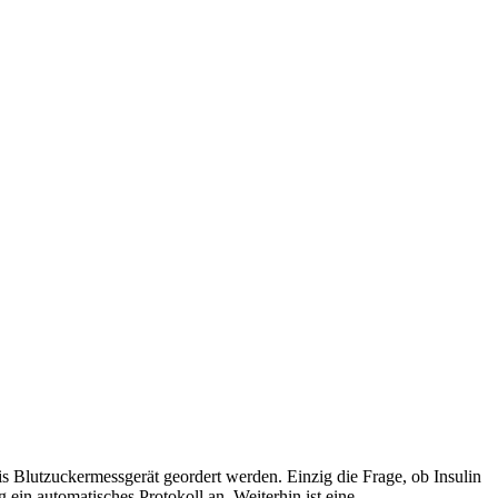
tis Blutzuckermessgerät geordert werden. Einzig die Frage, ob Insulin
 ein automatisches Protokoll an. Weiterhin ist eine