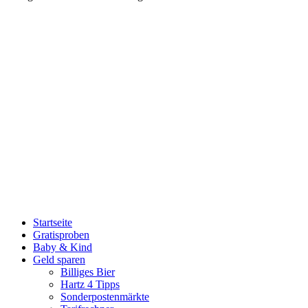
Startseite
Gratisproben
Baby & Kind
Geld sparen
Billiges Bier
Hartz 4 Tipps
Sonderpostenmärkte