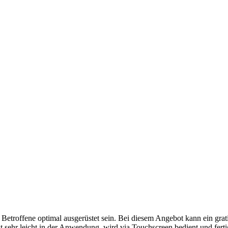
r Betroffene optimal ausgerüstet sein. Bei diesem Angebot kann ein gra
t sehr leicht in der Anwendung, wird via Touchscreen bedient und fertig