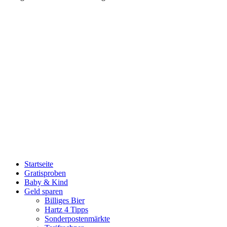
Startseite
Gratisproben
Baby & Kind
Geld sparen
Billiges Bier
Hartz 4 Tipps
Sonderpostenmärkte