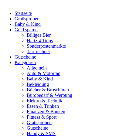
Startseite
Gratisproben
Baby & Kind
Geld sparen
Billiges Bier
Hartz 4 Tipps
Sonderpostenmärkte
Tarifrechner
Gutscheine
Kategorien
Allgemein
Auto & Motorrad
Baby & Kind
Bekleidung
Bücher & Broschüren
Bürobedarf & Werbung
Elektro & Technik
Essen & Trinken
Finanzen & Banken
Fitness & Sport
Gratisproben
Gutscheine
Handy & SMS