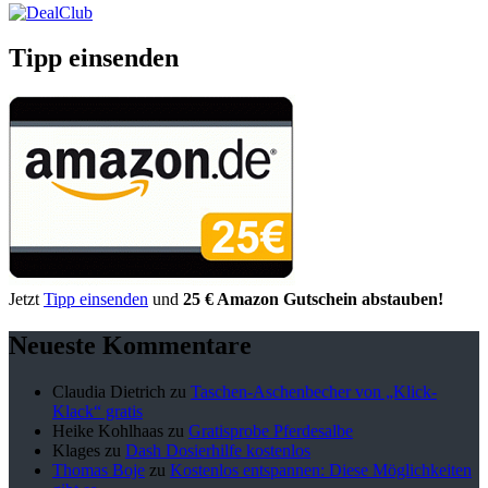
Tipp einsenden
Jetzt
Tipp einsenden
und
25 € Amazon Gutschein abstauben!
Neueste Kommentare
Claudia Dietrich
zu
Taschen-Aschenbecher von „Klick-
Klack“ gratis
Heike Kohlhaas
zu
Gratisprobe Pferdesalbe
Klages
zu
Dash Dosierhilfe kostenlos
Thomas Boje
zu
Kostenlos entspannen: Diese Möglichkeiten