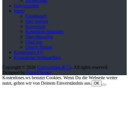
Tarifrechner
Gewinnspiele
Intern
Community
Hier werben
Impressum
Kostenlose Aktionen
Tipp einsenden
Über uns
Unsere Partner
Kostenloses TV
Kostenloses Weihnachten
Copyright © 2026
Gratisproben & Co
. All rights reserved.
Designed by
FameThemes
Kostenloses.ws benutzt Cookies. Wenn Du die Webseite weiter
nutzt, gehen wir von Deinem Einverständnis aus.
OK