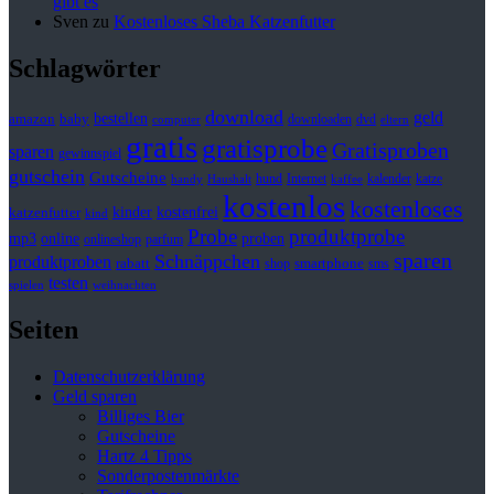
gibt es
Sven
zu
Kostenloses Sheba Katzenfutter
Schlagwörter
download
geld
bestellen
baby
amazon
downloaden
dvd
computer
eltern
gratis
gratisprobe
Gratisproben
sparen
gewinnspiel
gutschein
Gutscheine
hund
kalender
Internet
katze
handy
Haushalt
kaffee
kostenlos
kostenloses
kinder
kostenfrei
katzenfutter
kind
Probe
produktprobe
mp3
online
proben
onlineshop
parfum
sparen
Schnäppchen
produktproben
rabatt
smartphone
shop
sms
testen
spielen
weihnachten
Seiten
Datenschutzerklärung
Geld sparen
Billiges Bier
Gutscheine
Hartz 4 Tipps
Sonderpostenmärkte