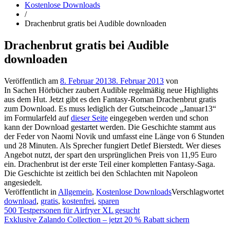
Kostenlose Downloads
/
Drachenbrut gratis bei Audible downloaden
Drachenbrut gratis bei Audible
downloaden
Veröffentlich am
8. Februar 2013
8. Februar 2013
von
In Sachen Hörbücher zaubert Audible regelmäßig neue Highlights
aus dem Hut. Jetzt gibt es den Fantasy-Roman Drachenbrut gratis
zum Download. Es muss lediglich der Gutscheincode „Januar13“
im Formularfeld auf
dieser Seite
eingegeben werden und schon
kann der Download gestartet werden. Die Geschichte stammt aus
der Feder von Naomi Novik und umfasst eine Länge von 6 Stunden
und 28 Minuten. Als Sprecher fungiert Detlef Bierstedt. Wer dieses
Angebot nutzt, der spart den ursprünglichen Preis von 11,95 Euro
ein. Drachenbrut ist der erste Teil einer kompletten Fantasy-Saga.
Die Geschichte ist zeitlich bei den Schlachten mit Napoleon
angesiedelt.
Veröffentlicht in
Allgemein
,
Kostenlose Downloads
Verschlagwortet
download
,
gratis
,
kostenfrei
,
sparen
Beitragsnavigation
500 Testpersonen für Airfryer XL gesucht
Exklusive Zalando Collection – jetzt 20 % Rabatt sichern