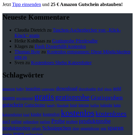
Jetzt
Tipp einsenden
und
25 € Amazon Gutschein abstauben!
Neueste Kommentare
Claudia Dietrich
zu
Taschen-Aschenbecher von „Klick-
Klack“ gratis
Heike Kohlhaas
zu
Gratisprobe Pferdesalbe
Klages
zu
Dash Dosierhilfe kostenlos
Thomas Boje
zu
Kostenlos entspannen: Diese Möglichkeiten
gibt es
Sven
zu
Kostenloses Sheba Katzenfutter
Schlagwörter
download
geld
bestellen
baby
amazon
downloaden
dvd
computer
eltern
gratis
gratisprobe
Gratisproben
sparen
gewinnspiel
gutschein
Gutscheine
hund
kalender
Internet
katze
handy
Haushalt
kaffee
kostenlos
kostenloses
kinder
kostenfrei
katzenfutter
kind
Probe
produktprobe
mp3
online
proben
onlineshop
parfum
sparen
Schnäppchen
produktproben
rabatt
smartphone
shop
sms
testen
spielen
weihnachten