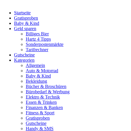
Startseite
Gratisproben
Baby & Kind
Geld sparen
Billiges Bier
Hartz 4 Tipps
Sonderpostenmärkte
Tarifrechner
Gutscheine
Kategorien
Allgemein
Auto & Motorrad
Baby & Kind
Bekleidung
Bücher & Broschüren
Bürobedarf & Werbung
Elektro & Technik
Essen & Trinken
Finanzen & Banken
Fitness & Sport
Gratisproben
Gutscheine
Handy & SMS