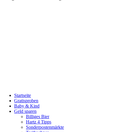
Startseite
Gratisproben
Baby & Kind
Geld sparen
Billiges Bier
Hartz 4 Tipps
Sonderpostenmärkte