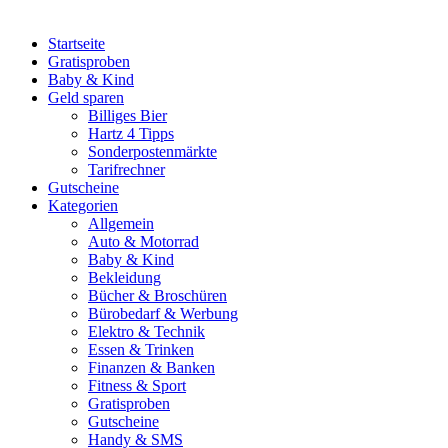
Startseite
Gratisproben
Baby & Kind
Geld sparen
Billiges Bier
Hartz 4 Tipps
Sonderpostenmärkte
Tarifrechner
Gutscheine
Kategorien
Allgemein
Auto & Motorrad
Baby & Kind
Bekleidung
Bücher & Broschüren
Bürobedarf & Werbung
Elektro & Technik
Essen & Trinken
Finanzen & Banken
Fitness & Sport
Gratisproben
Gutscheine
Handy & SMS