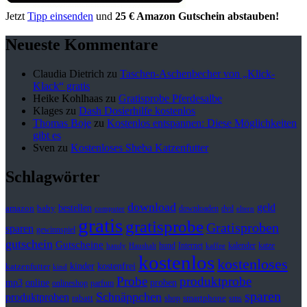
Jetzt
Tipp einsenden
und
25 € Amazon Gutschein abstauben!
Neueste Kommentare
Claudia Dietrich
zu
Taschen-Aschenbecher von „Klick-
Klack“ gratis
Heike Kohlhaas
zu
Gratisprobe Pferdesalbe
Klages
zu
Dash Dosierhilfe kostenlos
Thomas Boje
zu
Kostenlos entspannen: Diese Möglichkeiten
gibt es
Sven
zu
Kostenloses Sheba Katzenfutter
Schlagwörter
download
geld
bestellen
baby
amazon
downloaden
dvd
computer
eltern
gratis
gratisprobe
Gratisproben
sparen
gewinnspiel
gutschein
Gutscheine
hund
kalender
Internet
katze
handy
Haushalt
kaffee
kostenlos
kostenloses
kinder
kostenfrei
katzenfutter
kind
Probe
produktprobe
mp3
online
proben
onlineshop
parfum
sparen
Schnäppchen
produktproben
rabatt
smartphone
shop
sms