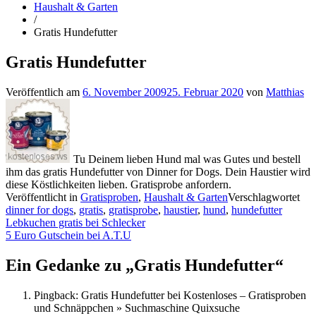
Haushalt & Garten
/
Gratis Hundefutter
Gratis Hundefutter
Veröffentlich am
6. November 2009
25. Februar 2020
von
Matthias
Tu Deinem lieben Hund mal was Gutes und bestell
ihm das gratis Hundefutter von Dinner for Dogs. Dein Haustier wird
diese Köstlichkeiten lieben. Gratisprobe anfordern.
Veröffentlicht in
Gratisproben
,
Haushalt & Garten
Verschlagwortet
dinner for dogs
,
gratis
,
gratisprobe
,
haustier
,
hund
,
hundefutter
Beitragsnavigation
Lebkuchen gratis bei Schlecker
5 Euro Gutschein bei A.T.U
Ein Gedanke zu „
Gratis Hundefutter
“
Pingback: Gratis Hundefutter bei Kostenloses – Gratisproben
und Schnäppchen » Suchmaschine Quixsuche