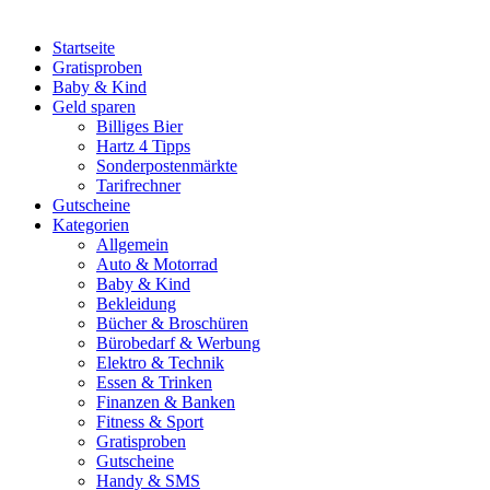
Startseite
Gratisproben
Baby & Kind
Geld sparen
Billiges Bier
Hartz 4 Tipps
Sonderpostenmärkte
Tarifrechner
Gutscheine
Kategorien
Allgemein
Auto & Motorrad
Baby & Kind
Bekleidung
Bücher & Broschüren
Bürobedarf & Werbung
Elektro & Technik
Essen & Trinken
Finanzen & Banken
Fitness & Sport
Gratisproben
Gutscheine
Handy & SMS