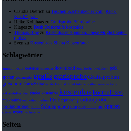
Claudia Dietrich
zu
Taschen-Aschenbecher von „Klick-
Klack“ gratis
Heike Kohlhaas
zu
Gratisprobe Pferdesalbe
Klages
zu
Dash Dosierhilfe kostenlos
Thomas Boje
zu
Kostenlos entspannen: Diese Möglichkeiten
gibt es
Sven
zu
Kostenloses Sheba Katzenfutter
Schlagwörter
download
geld
bestellen
baby
amazon
downloaden
dvd
computer
eltern
gratis
gratisprobe
Gratisproben
sparen
gewinnspiel
gutschein
Gutscheine
hund
kalender
Internet
katze
handy
Haushalt
kaffee
kostenlos
kostenloses
kinder
kostenfrei
katzenfutter
kind
Probe
produktprobe
mp3
online
proben
onlineshop
parfum
sparen
Schnäppchen
produktproben
rabatt
smartphone
shop
sms
testen
spielen
weihnachten
Seiten