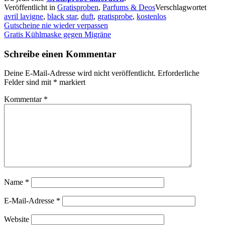
Veröffentlicht in
Gratisproben
,
Parfums & Deos
Verschlagwortet
avril lavigne
,
black star
,
duft
,
gratisprobe
,
kostenlos
Beitragsnavigation
Gutscheine nie wieder verpassen
Gratis Kühlmaske gegen Migräne
Schreibe einen Kommentar
Deine E-Mail-Adresse wird nicht veröffentlicht.
Erforderliche
Felder sind mit
*
markiert
Kommentar
*
Name
*
E-Mail-Adresse
*
Website