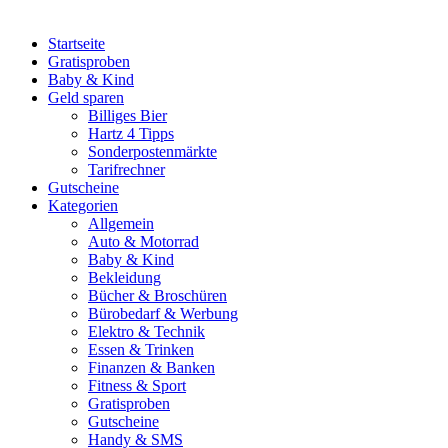
Startseite
Gratisproben
Baby & Kind
Geld sparen
Billiges Bier
Hartz 4 Tipps
Sonderpostenmärkte
Tarifrechner
Gutscheine
Kategorien
Allgemein
Auto & Motorrad
Baby & Kind
Bekleidung
Bücher & Broschüren
Bürobedarf & Werbung
Elektro & Technik
Essen & Trinken
Finanzen & Banken
Fitness & Sport
Gratisproben
Gutscheine
Handy & SMS