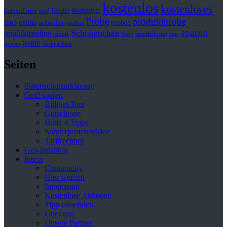
kostenlos
kostenloses
kinder
kostenfrei
katzenfutter
kind
Probe
produktprobe
mp3
online
proben
onlineshop
parfum
sparen
Schnäppchen
produktproben
rabatt
smartphone
shop
sms
testen
spielen
weihnachten
Seiten
Datenschutzerklärung
Geld sparen
Billiges Bier
Gutscheine
Hartz 4 Tipps
Sonderpostenmärkte
Tarifrechner
Gewinnspiele
Intern
Community
Hier werben
Impressum
Kostenlose Aktionen
Tipp einsenden
Über uns
Unsere Partner