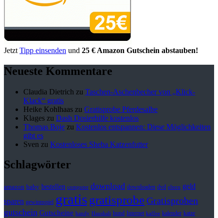
Jetzt
Tipp einsenden
und
25 € Amazon Gutschein abstauben!
Neueste Kommentare
Claudia Dietrich
zu
Taschen-Aschenbecher von „Klick-
Klack“ gratis
Heike Kohlhaas
zu
Gratisprobe Pferdesalbe
Klages
zu
Dash Dosierhilfe kostenlos
Thomas Boje
zu
Kostenlos entspannen: Diese Möglichkeiten
gibt es
Sven
zu
Kostenloses Sheba Katzenfutter
Schlagwörter
download
geld
bestellen
baby
amazon
downloaden
dvd
computer
eltern
gratis
gratisprobe
Gratisproben
sparen
gewinnspiel
gutschein
Gutscheine
hund
kalender
Internet
katze
handy
Haushalt
kaffee