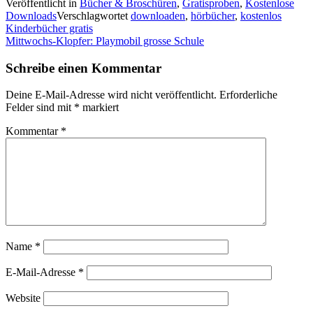
Veröffentlicht in
Bücher & Broschüren
,
Gratisproben
,
Kostenlose
Downloads
Verschlagwortet
downloaden
,
hörbücher
,
kostenlos
Beitragsnavigation
Kinderbücher gratis
Mittwochs-Klopfer: Playmobil grosse Schule
Schreibe einen Kommentar
Deine E-Mail-Adresse wird nicht veröffentlicht.
Erforderliche
Felder sind mit
*
markiert
Kommentar
*
Name
*
E-Mail-Adresse
*
Website