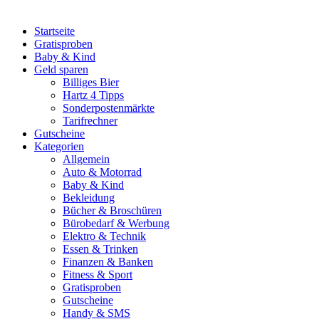
Startseite
Gratisproben
Baby & Kind
Geld sparen
Billiges Bier
Hartz 4 Tipps
Sonderpostenmärkte
Tarifrechner
Gutscheine
Kategorien
Allgemein
Auto & Motorrad
Baby & Kind
Bekleidung
Bücher & Broschüren
Bürobedarf & Werbung
Elektro & Technik
Essen & Trinken
Finanzen & Banken
Fitness & Sport
Gratisproben
Gutscheine
Handy & SMS