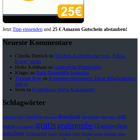
Jetzt
Tipp einsenden
und
25 € Amazon Gutschein abstauben!
Neueste Kommentare
Claudia Dietrich
zu
Taschen-Aschenbecher von „Klick-
Klack“ gratis
Heike Kohlhaas
zu
Gratisprobe Pferdesalbe
Klages
zu
Dash Dosierhilfe kostenlos
Thomas Boje
zu
Kostenlos entspannen: Diese Möglichkeiten
gibt es
Sven
zu
Kostenloses Sheba Katzenfutter
Schlagwörter
download
geld
bestellen
baby
amazon
downloaden
dvd
computer
eltern
gratis
gratisprobe
Gratisproben
sparen
gewinnspiel
gutschein
Gutscheine
hund
kalender
Internet
katze
handy
Haushalt
kaffee