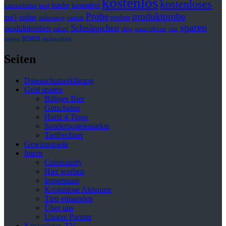
kostenlos
kostenloses
kinder
kostenfrei
katzenfutter
kind
Probe
produktprobe
mp3
online
proben
onlineshop
parfum
sparen
Schnäppchen
produktproben
rabatt
smartphone
shop
sms
testen
spielen
weihnachten
Seiten
Datenschutzerklärung
Geld sparen
Billiges Bier
Gutscheine
Hartz 4 Tipps
Sonderpostenmärkte
Tarifrechner
Gewinnspiele
Intern
Community
Hier werben
Impressum
Kostenlose Aktionen
Tipp einsenden
Über uns
Unsere Partner
Kostenloses TV