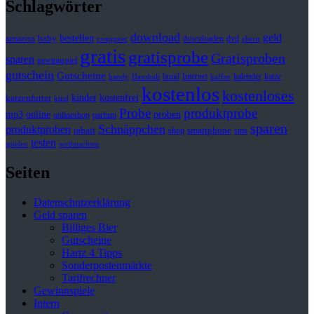
Schlagwörter
download
geld
bestellen
baby
amazon
downloaden
dvd
computer
eltern
gratis
gratisprobe
Gratisproben
sparen
gewinnspiel
gutschein
Gutscheine
hund
kalender
Internet
katze
handy
Haushalt
kaffee
kostenlos
kostenloses
kinder
kostenfrei
katzenfutter
kind
Probe
produktprobe
mp3
online
proben
onlineshop
parfum
sparen
Schnäppchen
produktproben
rabatt
smartphone
shop
sms
testen
spielen
weihnachten
Seiten
Datenschutzerklärung
Geld sparen
Billiges Bier
Gutscheine
Hartz 4 Tipps
Sonderpostenmärkte
Tarifrechner
Gewinnspiele
Intern