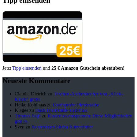
Tipp einsenden
Jetzt
Tipp einsenden
und
25 € Amazon Gutschein abstauben!
Neueste Kommentare
Claudia Dietrich
zu
Taschen-Aschenbecher von „Klick-
Klack“ gratis
Heike Kohlhaas
zu
Gratisprobe Pferdesalbe
Klages
zu
Dash Dosierhilfe kostenlos
Thomas Boje
zu
Kostenlos entspannen: Diese Möglichkeiten
gibt es
Sven
zu
Kostenloses Sheba Katzenfutter