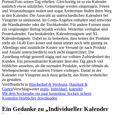
Portrait-Foto seinen Tag erhellen. Gleichzeitig ist so ein Kalender
natürlich etwas nützliches. Geburtstage werden eingetragen, Feiern
und Veranstaltungen notiert und sogar Arzttermine finden ihren Weg
in den Kalender. Die Auswahl an unterschiedlichen Kalendern bei
Vistaprint ist umfassend. Im Gratis-Angebot enthalten sind entweder
die Wandkalender oder die Tischkalender. Für andere Formen muss
ein vergünstigter Betrag bezahlt werden. Weiterhin verfügbar sind
Posterkalender, Taschenkalender, Kalendermagnete und XL
Kalendermagnete. Dabei ist zu bemerken, dass keines der Produkte
mehr als 14,49 Euro kostet und damit immer noch sehr günstig ist.
Allerdings sind zusätzliche Kosten wie Versand (je nach Produkt
und Anzahl unterschiedlich) noch nicht eingerechnet. Die
Zustellung erfolgt generell zügig und zur vollsten Zufriedenheit des
Kunden. Ein personalisierter Kalender lässt den Tag gleich viel
fröhlicher aussehen, als die normalen Produkte, welche oftmals als
Werbegeschenke von anderen Firmen vorliegen. Damit ist der
Kalender von Vistaprint auch dazu gedacht, das Heim wohnlicher
zu gestalten.
Veröffentlicht in
Bürobedarf & Werbung
,
Haushalt &
Garten
Verschlagwortet
gratis
,
Individuel
,
kalender
Beitragsnavigation
Mit dem Sockenabo ein paar kostenlose Socken sichern
Kostenlos Hörbücher downloaden
Ein Gedanke zu „
Individueller Kalender