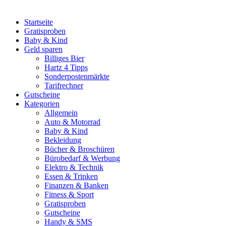
Startseite
Gratisproben
Baby & Kind
Geld sparen
Billiges Bier
Hartz 4 Tipps
Sonderpostenmärkte
Tarifrechner
Gutscheine
Kategorien
Allgemein
Auto & Motorrad
Baby & Kind
Bekleidung
Bücher & Broschüren
Bürobedarf & Werbung
Elektro & Technik
Essen & Trinken
Finanzen & Banken
Fitness & Sport
Gratisproben
Gutscheine
Handy & SMS