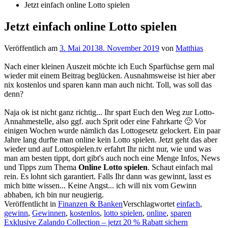
Jetzt einfach online Lotto spielen
Jetzt einfach online Lotto spielen
Veröffentlich am
3. Mai 2013
8. November 2019
von
Matthias
Nach einer kleinen Auszeit möchte ich Euch Sparfüchse gern mal
wieder mit einem Beitrag beglücken. Ausnahmsweise ist hier aber
nix kostenlos und sparen kann man auch nicht. Toll, was soll das
denn?
Naja ok ist nicht ganz richtig... Ihr spart Euch den Weg zur Lotto-
Annahmestelle, also ggf. auch Sprit oder eine Fahrkarte 🙂 Vor
einigen Wochen wurde nämlich das Lottogesetz gelockert. Ein paar
Jahre lang durfte man online kein Lotto spielen. Jetzt geht das aber
wieder und auf Lottospielen.tv erfahrt Ihr nicht nur, wie und was
man am besten tippt, dort gibt's auch noch eine Menge Infos, News
und Tipps zum Thema
Online Lotto spielen
. Schaut einfach mal
rein. Es lohnt sich garantiert. Falls Ihr dann was gewinnt, lasst es
mich bitte wissen... Keine Angst... ich will nix vom Gewinn
abhaben, ich bin nur neugierig.
Veröffentlicht in
Finanzen & Banken
Verschlagwortet
einfach
,
gewinn
,
Gewinnen
,
kostenlos
,
lotto spielen
,
online
,
sparen
Beitragsnavigation
Exklusive Zalando Collection – jetzt 20 % Rabatt sichern