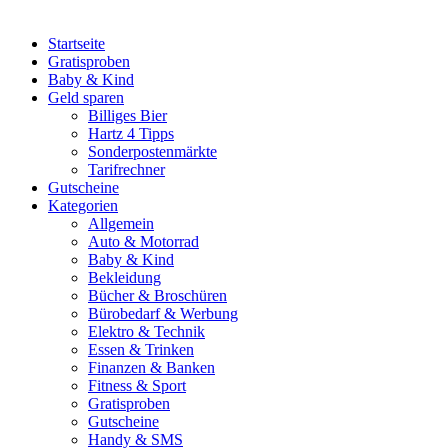
Startseite
Gratisproben
Baby & Kind
Geld sparen
Billiges Bier
Hartz 4 Tipps
Sonderpostenmärkte
Tarifrechner
Gutscheine
Kategorien
Allgemein
Auto & Motorrad
Baby & Kind
Bekleidung
Bücher & Broschüren
Bürobedarf & Werbung
Elektro & Technik
Essen & Trinken
Finanzen & Banken
Fitness & Sport
Gratisproben
Gutscheine
Handy & SMS