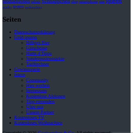
sparen
Schnäppchen
produktproben
rabatt
smartphone
shop
sms
testen
spielen
weihnachten
Seiten
Datenschutzerklärung
Geld sparen
Billiges Bier
Gutscheine
Hartz 4 Tipps
Sonderpostenmärkte
Tarifrechner
Gewinnspiele
Intern
Community
Hier werben
Impressum
Kostenlose Aktionen
Tipp einsenden
Über uns
Unsere Partner
Kostenloses TV
Kostenloses Weihnachten
Copyright © 2026
Gratisproben & Co
. All rights reserved.