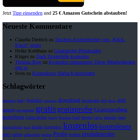
Jetzt
Tipp einsenden
und
25 € Amazon Gutschein abstauben!
Neueste Kommentare
Claudia Dietrich
zu
Taschen-Aschenbecher von „Klick-
Klack“ gratis
Heike Kohlhaas
zu
Gratisprobe Pferdesalbe
Klages
zu
Dash Dosierhilfe kostenlos
Thomas Boje
zu
Kostenlos entspannen: Diese Möglichkeiten
gibt es
Sven
zu
Kostenloses Sheba Katzenfutter
Schlagwörter
download
geld
bestellen
baby
amazon
downloaden
dvd
computer
eltern
gratis
gratisprobe
Gratisproben
sparen
gewinnspiel
gutschein
Gutscheine
hund
kalender
Internet
katze
handy
Haushalt
kaffee
kostenlos
kostenloses
kinder
kostenfrei
katzenfutter
kind
Probe
produktprobe
mp3
online
proben
onlineshop
parfum