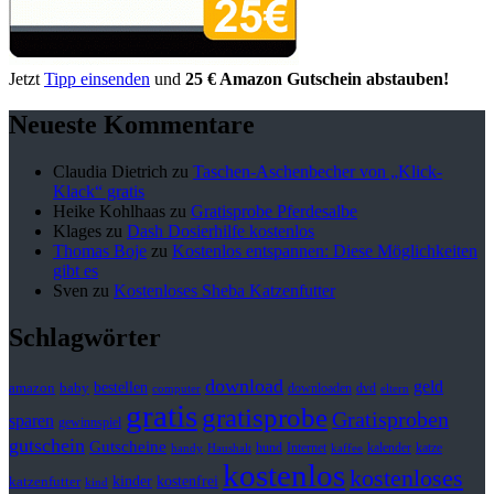
Jetzt
Tipp einsenden
und
25 € Amazon Gutschein abstauben!
Neueste Kommentare
Claudia Dietrich
zu
Taschen-Aschenbecher von „Klick-
Klack“ gratis
Heike Kohlhaas
zu
Gratisprobe Pferdesalbe
Klages
zu
Dash Dosierhilfe kostenlos
Thomas Boje
zu
Kostenlos entspannen: Diese Möglichkeiten
gibt es
Sven
zu
Kostenloses Sheba Katzenfutter
Schlagwörter
download
geld
bestellen
baby
amazon
downloaden
dvd
computer
eltern
gratis
gratisprobe
Gratisproben
sparen
gewinnspiel
gutschein
Gutscheine
hund
kalender
Internet
katze
handy
Haushalt
kaffee
kostenlos
kostenloses
kinder
kostenfrei
katzenfutter
kind