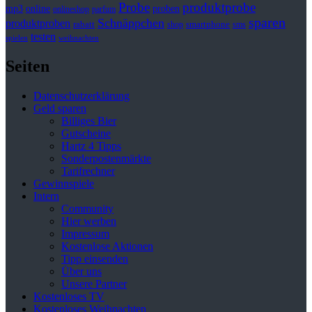
Probe
produktprobe
mp3
online
proben
onlineshop
parfum
sparen
Schnäppchen
produktproben
rabatt
smartphone
shop
sms
testen
spielen
weihnachten
Seiten
Datenschutzerklärung
Geld sparen
Billiges Bier
Gutscheine
Hartz 4 Tipps
Sonderpostenmärkte
Tarifrechner
Gewinnspiele
Intern
Community
Hier werben
Impressum
Kostenlose Aktionen
Tipp einsenden
Über uns
Unsere Partner
Kostenloses TV
Kostenloses Weihnachten