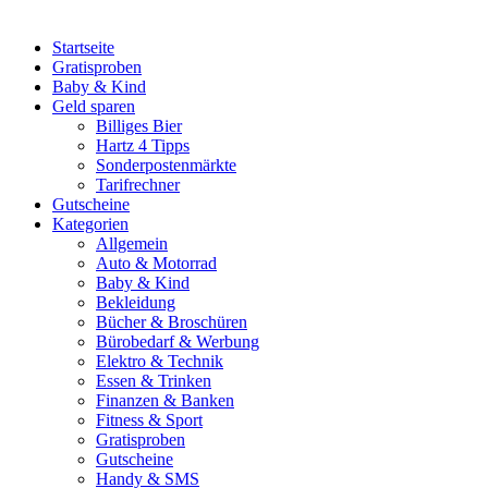
Startseite
Gratisproben
Baby & Kind
Geld sparen
Billiges Bier
Hartz 4 Tipps
Sonderpostenmärkte
Tarifrechner
Gutscheine
Kategorien
Allgemein
Auto & Motorrad
Baby & Kind
Bekleidung
Bücher & Broschüren
Bürobedarf & Werbung
Elektro & Technik
Essen & Trinken
Finanzen & Banken
Fitness & Sport
Gratisproben
Gutscheine
Handy & SMS