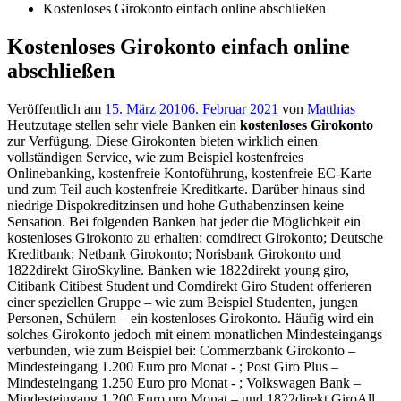
Kostenloses Girokonto einfach online abschließen
Kostenloses Girokonto einfach online
abschließen
Veröffentlich am
15. März 2010
6. Februar 2021
von
Matthias
Heutzutage stellen sehr viele Banken ein
kostenloses Girokonto
zur Verfügung. Diese Girokonten bieten wirklich einen
vollständigen Service, wie zum Beispiel kostenfreies
Onlinebanking, kostenfreie Kontoführung, kostenfreie EC-Karte
und zum Teil auch kostenfreie Kreditkarte. Darüber hinaus sind
niedrige Dispokreditzinsen und hohe Guthabenzinsen keine
Sensation. Bei folgenden Banken hat jeder die Möglichkeit ein
kostenloses Girokonto zu erhalten: comdirect Girokonto; Deutsche
Kreditbank; Netbank Girokonto; Norisbank Girokonto und
1822direkt GiroSkyline. Banken wie 1822direkt young giro,
Citibank Citibest Student und Comdirekt Giro Student offerieren
einer speziellen Gruppe – wie zum Beispiel Studenten, jungen
Personen, Schülern – ein kostenloses Girokonto. Häufig wird ein
solches Girokonto jedoch mit einem monatlichen Mindesteingangs
verbunden, wie zum Beispiel bei: Commerzbank Girokonto –
Mindesteingang 1.200 Euro pro Monat - ; Post Giro Plus –
Mindesteingang 1.250 Euro pro Monat - ; Volkswagen Bank –
Mindesteingang 1.200 Euro pro Monat – und 1822direkt GiroAll