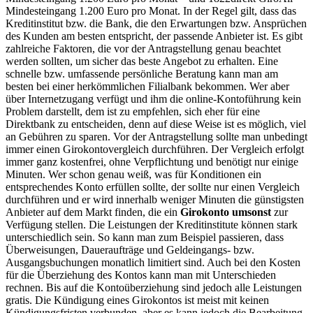
Mindesteingang 1.200 Euro pro Monat. In der Regel gilt, dass das
Kreditinstitut bzw. die Bank, die den Erwartungen bzw. Ansprüchen
des Kunden am besten entspricht, der passende Anbieter ist. Es gibt
zahlreiche Faktoren, die vor der Antragstellung genau beachtet
werden sollten, um sicher das beste Angebot zu erhalten. Eine
schnelle bzw. umfassende persönliche Beratung kann man am
besten bei einer herkömmlichen Filialbank bekommen. Wer aber
über Internetzugang verfügt und ihm die online-Kontoführung kein
Problem darstellt, dem ist zu empfehlen, sich eher für eine
Direktbank zu entscheiden, denn auf diese Weise ist es möglich, viel
an Gebühren zu sparen. Vor der Antragstellung sollte man unbedingt
immer einen Girokontovergleich durchführen. Der Vergleich erfolgt
immer ganz kostenfrei, ohne Verpflichtung und benötigt nur einige
Minuten. Wer schon genau weiß, was für Konditionen ein
entsprechendes Konto erfüllen sollte, der sollte nur einen Vergleich
durchführen und er wird innerhalb weniger Minuten die günstigsten
Anbieter auf dem Markt finden, die ein
Girokonto umsonst
zur
Verfügung stellen. Die Leistungen der Kreditinstitute können stark
unterschiedlich sein. So kann man zum Beispiel passieren, dass
Überweisungen, Daueraufträge und Geldeingangs- bzw.
Ausgangsbuchungen monatlich limitiert sind. Auch bei den Kosten
für die Überziehung des Kontos kann man mit Unterschieden
rechnen. Bis auf die Kontoüberziehung sind jedoch alle Leistungen
gratis. Die Kündigung eines Girokontos ist meist mit keinen
Kündigungsfristen verbunden, aber es kann jedoch die Bearbeitung