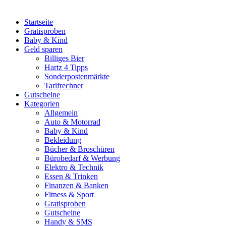
Startseite
Gratisproben
Baby & Kind
Geld sparen
Billiges Bier
Hartz 4 Tipps
Sonderpostenmärkte
Tarifrechner
Gutscheine
Kategorien
Allgemein
Auto & Motorrad
Baby & Kind
Bekleidung
Bücher & Broschüren
Bürobedarf & Werbung
Elektro & Technik
Essen & Trinken
Finanzen & Banken
Fitness & Sport
Gratisproben
Gutscheine
Handy & SMS