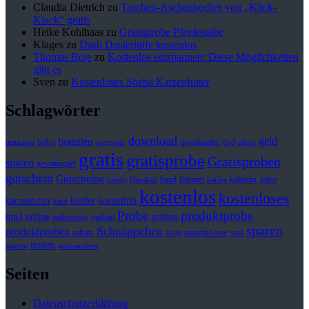
Claudia Dietrich
zu
Taschen-Aschenbecher von „Klick-
Klack“ gratis
Heike Kohlhaas
zu
Gratisprobe Pferdesalbe
Klages
zu
Dash Dosierhilfe kostenlos
Thomas Boje
zu
Kostenlos entspannen: Diese Möglichkeiten
gibt es
Sven
zu
Kostenloses Sheba Katzenfutter
Schlagwörter
download
geld
bestellen
baby
amazon
downloaden
dvd
computer
eltern
gratis
gratisprobe
Gratisproben
sparen
gewinnspiel
gutschein
Gutscheine
hund
kalender
Internet
katze
handy
Haushalt
kaffee
kostenlos
kostenloses
kinder
kostenfrei
katzenfutter
kind
Probe
produktprobe
mp3
online
proben
onlineshop
parfum
sparen
Schnäppchen
produktproben
rabatt
smartphone
shop
sms
testen
spielen
weihnachten
Seiten
Datenschutzerklärung