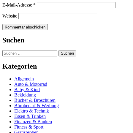
E-Mail-Adresse
*
Website
Suchen
Suchen
nach:
Kategorien
Allgemein
Auto & Motorrad
Baby & Kind
Bekleidung
Bücher & Broschüren
Bürobedarf & Werbung
Elektro & Technik
Essen & Trinken
Finanzen & Banken
Fitness & Sport
Gratisproben