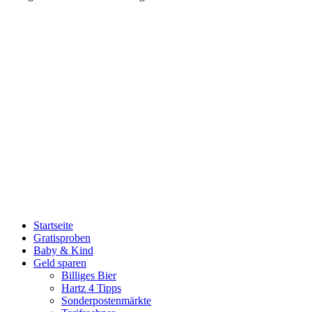
Startseite
Gratisproben
Baby & Kind
Geld sparen
Billiges Bier
Hartz 4 Tipps
Sonderpostenmärkte