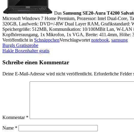
Das
Samsung SE20-Aura T4200 Salvat
Microsoft Windows 7 Home Premium, Prozessor: Intel Dual-Core, Ta
320GB, Laufwerk: DVD+/-RW Dual Layer RAM, Grafikstandard: WXGA,
Speichergröße: 512MB, Kommunikation: 10/100MBit Lan, W-LAN 802.1
Kopfhörerausgang, 1x Mikrofon, 1x VGA, Breite: 411.4mm, Höhe: 39
Veröffentlicht in
Schnäppchen
Verschlagwortet
notebook
,
samsung
Beitragsnavigation
Burgls Gratisprobe
Hakle Boxenhalter gratis
Schreibe einen Kommentar
Deine E-Mail-Adresse wird nicht veröffentlicht.
Erforderliche Felder 
Kommentar
*
Name
*