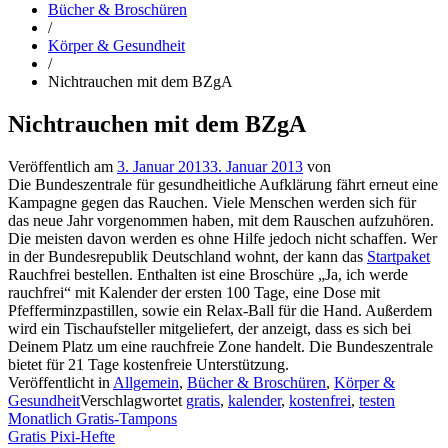
Bücher & Broschüren
/
Körper & Gesundheit
/
Nichtrauchen mit dem BZgA
Nichtrauchen mit dem BZgA
Veröffentlich am
3. Januar 2013
3. Januar 2013
von
Die Bundeszentrale für gesundheitliche Aufklärung fährt erneut eine
Kampagne gegen das Rauchen. Viele Menschen werden sich für
das neue Jahr vorgenommen haben, mit dem Rauschen aufzuhören.
Die meisten davon werden es ohne Hilfe jedoch nicht schaffen. Wer
in der Bundesrepublik Deutschland wohnt, der kann das
Startpaket
Rauchfrei bestellen. Enthalten ist eine Broschüre „Ja, ich werde
rauchfrei“ mit Kalender der ersten 100 Tage, eine Dose mit
Pfefferminzpastillen, sowie ein Relax-Ball für die Hand. Außerdem
wird ein Tischaufsteller mitgeliefert, der anzeigt, dass es sich bei
Deinem Platz um eine rauchfreie Zone handelt. Die Bundeszentrale
bietet für 21 Tage kostenfreie Unterstützung.
Veröffentlicht in
Allgemein
,
Bücher & Broschüren
,
Körper &
Gesundheit
Verschlagwortet
gratis
,
kalender
,
kostenfrei
,
testen
Beitragsnavigation
Monatlich Gratis-Tampons
Gratis Pixi-Hefte