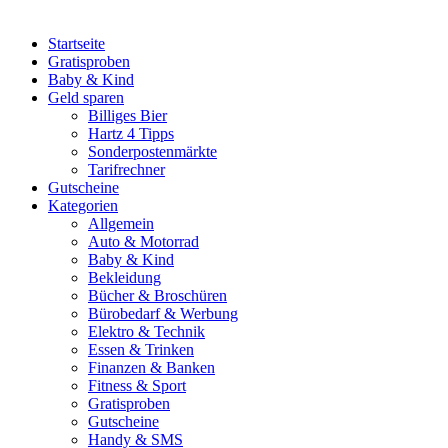
Startseite
Gratisproben
Baby & Kind
Geld sparen
Billiges Bier
Hartz 4 Tipps
Sonderpostenmärkte
Tarifrechner
Gutscheine
Kategorien
Allgemein
Auto & Motorrad
Baby & Kind
Bekleidung
Bücher & Broschüren
Bürobedarf & Werbung
Elektro & Technik
Essen & Trinken
Finanzen & Banken
Fitness & Sport
Gratisproben
Gutscheine
Handy & SMS