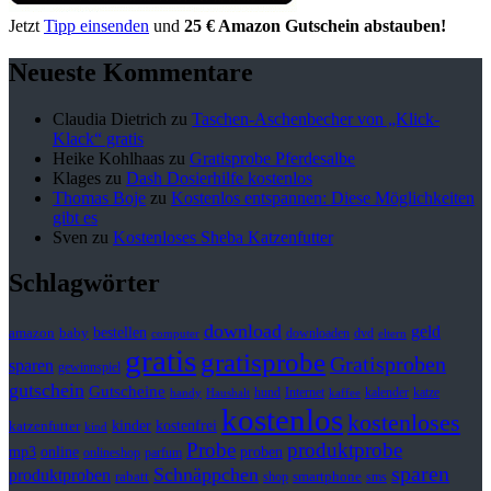
Jetzt
Tipp einsenden
und
25 € Amazon Gutschein abstauben!
Neueste Kommentare
Claudia Dietrich
zu
Taschen-Aschenbecher von „Klick-
Klack“ gratis
Heike Kohlhaas
zu
Gratisprobe Pferdesalbe
Klages
zu
Dash Dosierhilfe kostenlos
Thomas Boje
zu
Kostenlos entspannen: Diese Möglichkeiten
gibt es
Sven
zu
Kostenloses Sheba Katzenfutter
Schlagwörter
download
geld
bestellen
baby
amazon
downloaden
dvd
computer
eltern
gratis
gratisprobe
Gratisproben
sparen
gewinnspiel
gutschein
Gutscheine
hund
kalender
Internet
katze
handy
Haushalt
kaffee
kostenlos
kostenloses
kinder
kostenfrei
katzenfutter
kind
Probe
produktprobe
mp3
online
proben
onlineshop
parfum
sparen
Schnäppchen
produktproben
rabatt
smartphone
shop
sms