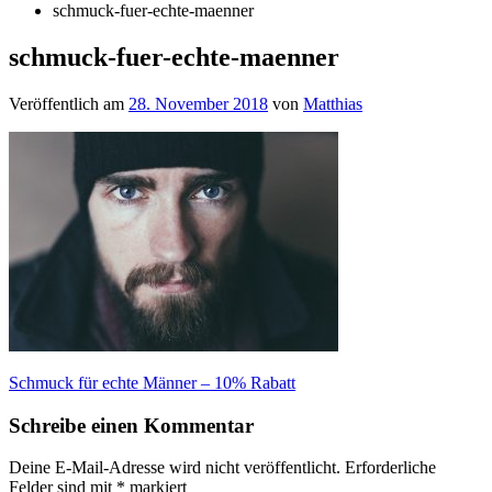
schmuck-fuer-echte-maenner
schmuck-fuer-echte-maenner
Veröffentlich am
28. November 2018
von
Matthias
Beitragsnavigation
Schmuck für echte Männer – 10% Rabatt
Schreibe einen Kommentar
Deine E-Mail-Adresse wird nicht veröffentlicht.
Erforderliche
Felder sind mit
*
markiert