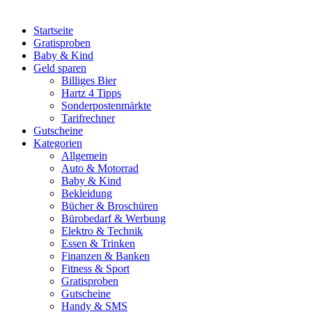
Startseite
Gratisproben
Baby & Kind
Geld sparen
Billiges Bier
Hartz 4 Tipps
Sonderpostenmärkte
Tarifrechner
Gutscheine
Kategorien
Allgemein
Auto & Motorrad
Baby & Kind
Bekleidung
Bücher & Broschüren
Bürobedarf & Werbung
Elektro & Technik
Essen & Trinken
Finanzen & Banken
Fitness & Sport
Gratisproben
Gutscheine
Handy & SMS