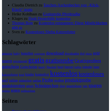
Claudia Dietrich
zu
Taschen-Aschenbecher von „Klick-
Klack“ gratis
Heike Kohlhaas
zu
Gratisprobe Pferdesalbe
Klages
zu
Dash Dosierhilfe kostenlos
Thomas Boje
zu
Kostenlos entspannen: Diese Möglichkeiten
gibt es
Sven
zu
Kostenloses Sheba Katzenfutter
Schlagwörter
download
geld
bestellen
baby
amazon
downloaden
dvd
computer
eltern
gratis
gratisprobe
Gratisproben
sparen
gewinnspiel
gutschein
Gutscheine
hund
kalender
Internet
katze
handy
Haushalt
kaffee
kostenlos
kostenloses
kinder
kostenfrei
katzenfutter
kind
Probe
produktprobe
mp3
online
proben
onlineshop
parfum
sparen
Schnäppchen
produktproben
rabatt
smartphone
shop
sms
testen
spielen
weihnachten
Seiten