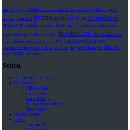
download
geld
bestellen
baby
amazon
downloaden
dvd
computer
eltern
gratis
gratisprobe
Gratisproben
sparen
gewinnspiel
gutschein
Gutscheine
hund
kalender
Internet
katze
handy
Haushalt
kaffee
kostenlos
kostenloses
kinder
kostenfrei
katzenfutter
kind
Probe
produktprobe
mp3
online
proben
onlineshop
parfum
sparen
Schnäppchen
produktproben
rabatt
smartphone
shop
sms
testen
spielen
weihnachten
Seiten
Datenschutzerklärung
Geld sparen
Billiges Bier
Gutscheine
Hartz 4 Tipps
Sonderpostenmärkte
Tarifrechner
Gewinnspiele
Intern
Community
Hier werben