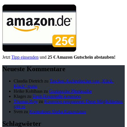
Jetzt
Tipp einsenden
und
25 € Amazon Gutschein abstauben!
Neueste Kommentare
Claudia Dietrich
zu
Taschen-Aschenbecher von „Klick-
Klack“ gratis
Heike Kohlhaas
zu
Gratisprobe Pferdesalbe
Klages
zu
Dash Dosierhilfe kostenlos
Thomas Boje
zu
Kostenlos entspannen: Diese Möglichkeiten
gibt es
Sven
zu
Kostenloses Sheba Katzenfutter
Schlagwörter