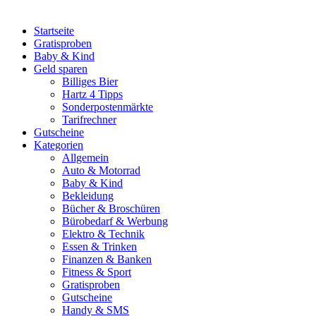
Startseite
Gratisproben
Baby & Kind
Geld sparen
Billiges Bier
Hartz 4 Tipps
Sonderpostenmärkte
Tarifrechner
Gutscheine
Kategorien
Allgemein
Auto & Motorrad
Baby & Kind
Bekleidung
Bücher & Broschüren
Bürobedarf & Werbung
Elektro & Technik
Essen & Trinken
Finanzen & Banken
Fitness & Sport
Gratisproben
Gutscheine
Handy & SMS