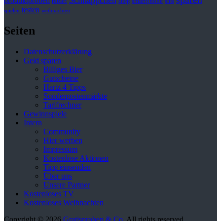
Schnäppchen
produktproben
rabatt
smartphone
shop
sms
testen
spielen
weihnachten
Seiten
Datenschutzerklärung
Geld sparen
Billiges Bier
Gutscheine
Hartz 4 Tipps
Sonderpostenmärkte
Tarifrechner
Gewinnspiele
Intern
Community
Hier werben
Impressum
Kostenlose Aktionen
Tipp einsenden
Über uns
Unsere Partner
Kostenloses TV
Kostenloses Weihnachten
Copyright © 2026
Gratisproben & Co
. All rights reserved.