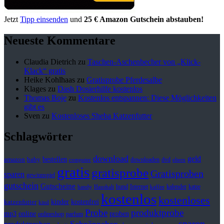
Jetzt
Tipp einsenden
und
25 € Amazon Gutschein abstauben!
Neueste Kommentare
Claudia Dietrich
zu
Taschen-Aschenbecher von „Klick-
Klack“ gratis
Heike Kohlhaas
zu
Gratisprobe Pferdesalbe
Klages
zu
Dash Dosierhilfe kostenlos
Thomas Boje
zu
Kostenlos entspannen: Diese Möglichkeiten
gibt es
Sven
zu
Kostenloses Sheba Katzenfutter
Schlagwörter
download
geld
bestellen
baby
amazon
downloaden
dvd
computer
eltern
gratis
gratisprobe
Gratisproben
sparen
gewinnspiel
gutschein
Gutscheine
hund
kalender
Internet
katze
handy
Haushalt
kaffee
kostenlos
kostenloses
kinder
kostenfrei
katzenfutter
kind
Probe
produktprobe
mp3
online
proben
onlineshop
parfum
sparen