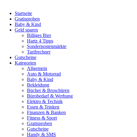
Startseite
Gratisproben
Baby & Kind
Geld sparen
Billiges Bier
Hartz 4 Tipps
Sonderpostenmärkte
Tarifrechner
Gutscheine
Kategorien
Allgemein
Auto & Motorrad
Baby & Kind
Bekleidung
Bücher & Broschüren
Bürobedarf & Werbung
Elektro & Technik
Essen & Trinken
Finanzen & Banken
Fitness & Sport
Gratisproben
Gutscheine
Handy & SMS