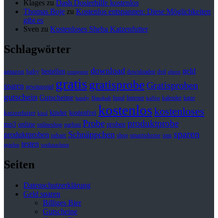
Klages
zu
Dash Dosierhilfe kostenlos
Thomas Boje
zu
Kostenlos entspannen: Diese Möglichkeiten
gibt es
Sven
zu
Kostenloses Sheba Katzenfutter
Schlagwörter
download
geld
bestellen
baby
amazon
downloaden
dvd
computer
eltern
gratis
gratisprobe
Gratisproben
sparen
gewinnspiel
gutschein
Gutscheine
hund
kalender
Internet
katze
handy
Haushalt
kaffee
kostenlos
kostenloses
kinder
kostenfrei
katzenfutter
kind
Probe
produktprobe
mp3
online
proben
onlineshop
parfum
sparen
Schnäppchen
produktproben
rabatt
smartphone
shop
sms
testen
spielen
weihnachten
Seiten
Datenschutzerklärung
Geld sparen
Billiges Bier
Gutscheine