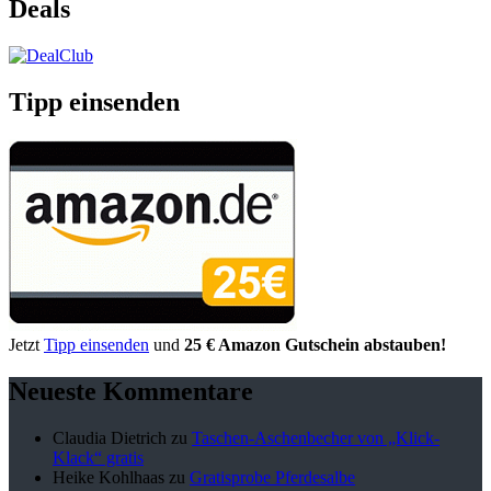
Deals
Tipp einsenden
Jetzt
Tipp einsenden
und
25 € Amazon Gutschein abstauben!
Neueste Kommentare
Claudia Dietrich
zu
Taschen-Aschenbecher von „Klick-
Klack“ gratis
Heike Kohlhaas
zu
Gratisprobe Pferdesalbe