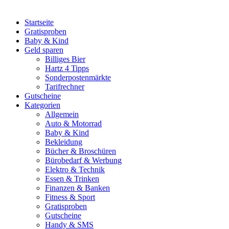
Startseite
Gratisproben
Baby & Kind
Geld sparen
Billiges Bier
Hartz 4 Tipps
Sonderpostenmärkte
Tarifrechner
Gutscheine
Kategorien
Allgemein
Auto & Motorrad
Baby & Kind
Bekleidung
Bücher & Broschüren
Bürobedarf & Werbung
Elektro & Technik
Essen & Trinken
Finanzen & Banken
Fitness & Sport
Gratisproben
Gutscheine
Handy & SMS