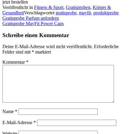
jetzt bestellen
Veröffentlicht in
Fitness & Sport
,
Gratisproben
,
Körper &
Gesundheit
Verschlagwortet
gratisprobe
,
mayfit
,
produktprobe
Beitragsnavigation
Gratisprobe Parfum anfordern
Gratisprobe MayFit Power Caps
Schreibe einen Kommentar
Deine E-Mail-Adresse wird nicht veröffentlicht.
Erforderliche
Felder sind mit
*
markiert
Kommentar
*
Name
*
E-Mail-Adresse
*
Website