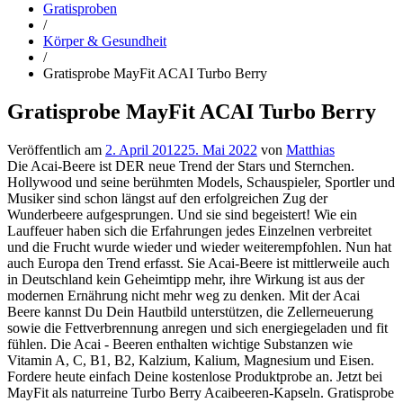
Gratisproben
/
Körper & Gesundheit
/
Gratisprobe MayFit ACAI Turbo Berry
Gratisprobe MayFit ACAI Turbo Berry
Veröffentlich am
2. April 2012
25. Mai 2022
von
Matthias
Die Acai-Beere ist DER neue Trend der Stars und Sternchen.
Hollywood und seine berühmten Models, Schauspieler, Sportler und
Musiker sind schon längst auf den erfolgreichen Zug der
Wunderbeere aufgesprungen. Und sie sind begeistert! Wie ein
Lauffeuer haben sich die Erfahrungen jedes Einzelnen verbreitet
und die Frucht wurde wieder und wieder weiterempfohlen. Nun hat
auch Europa den Trend erfasst. Sie Acai-Beere ist mittlerweile auch
in Deutschland kein Geheimtipp mehr, ihre Wirkung ist aus der
modernen Ernährung nicht mehr weg zu denken. Mit der Acai
Beere kannst Du Dein Hautbild unterstützen, die Zellerneuerung
sowie die Fettverbrennung anregen und sich energiegeladen und fit
fühlen. Die Acai - Beeren enthalten wichtige Substanzen wie
Vitamin A, C, B1, B2, Kalzium, Kalium, Magnesium und Eisen.
Fordere heute einfach Deine kostenlose Produktprobe an. Jetzt bei
MayFit als naturreine Turbo Berry Acaibeeren-Kapseln. Gratisprobe