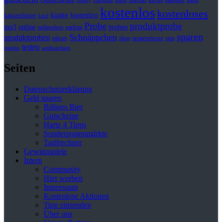
hund
kalender
Internet
katze
handy
Haushalt
kaffee
kostenlos
kostenloses
kinder
kostenfrei
katzenfutter
kind
Probe
produktprobe
mp3
online
proben
onlineshop
parfum
sparen
Schnäppchen
produktproben
rabatt
smartphone
shop
sms
testen
spielen
weihnachten
Seiten
Datenschutzerklärung
Geld sparen
Billiges Bier
Gutscheine
Hartz 4 Tipps
Sonderpostenmärkte
Tarifrechner
Gewinnspiele
Intern
Community
Hier werben
Impressum
Kostenlose Aktionen
Tipp einsenden
Über uns