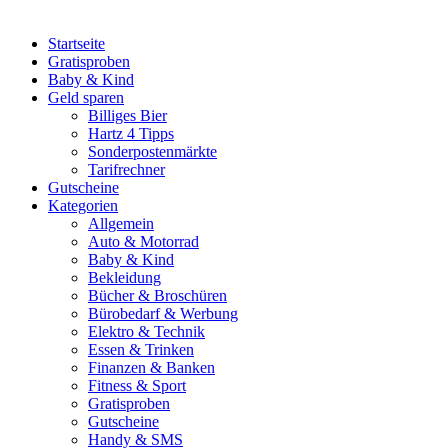
Startseite
Gratisproben
Baby & Kind
Geld sparen
Billiges Bier
Hartz 4 Tipps
Sonderpostenmärkte
Tarifrechner
Gutscheine
Kategorien
Allgemein
Auto & Motorrad
Baby & Kind
Bekleidung
Bücher & Broschüren
Bürobedarf & Werbung
Elektro & Technik
Essen & Trinken
Finanzen & Banken
Fitness & Sport
Gratisproben
Gutscheine
Handy & SMS