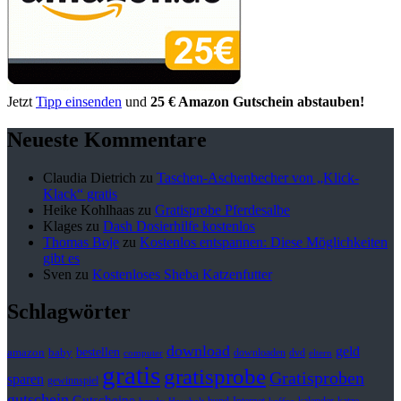
Jetzt
Tipp einsenden
und
25 € Amazon Gutschein abstauben!
Neueste Kommentare
Claudia Dietrich
zu
Taschen-Aschenbecher von „Klick-
Klack“ gratis
Heike Kohlhaas
zu
Gratisprobe Pferdesalbe
Klages
zu
Dash Dosierhilfe kostenlos
Thomas Boje
zu
Kostenlos entspannen: Diese Möglichkeiten
gibt es
Sven
zu
Kostenloses Sheba Katzenfutter
Schlagwörter
download
geld
bestellen
baby
amazon
downloaden
dvd
computer
eltern
gratis
gratisprobe
Gratisproben
sparen
gewinnspiel
gutschein
Gutscheine