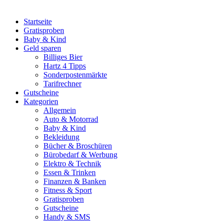
Startseite
Gratisproben
Baby & Kind
Geld sparen
Billiges Bier
Hartz 4 Tipps
Sonderpostenmärkte
Tarifrechner
Gutscheine
Kategorien
Allgemein
Auto & Motorrad
Baby & Kind
Bekleidung
Bücher & Broschüren
Bürobedarf & Werbung
Elektro & Technik
Essen & Trinken
Finanzen & Banken
Fitness & Sport
Gratisproben
Gutscheine
Handy & SMS