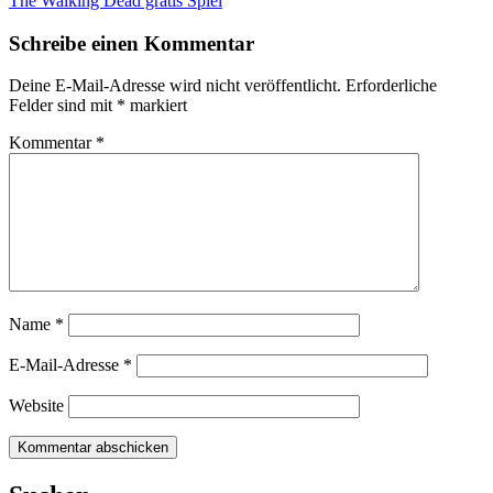
Beitragsnavigation
The Walking Dead gratis Spiel
Schreibe einen Kommentar
Deine E-Mail-Adresse wird nicht veröffentlicht.
Erforderliche
Felder sind mit
*
markiert
Kommentar
*
Name
*
E-Mail-Adresse
*
Website