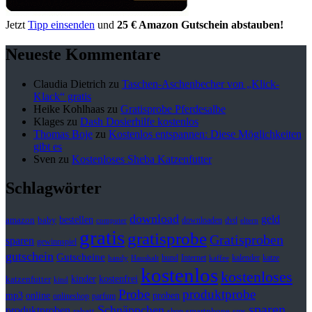
Jetzt
Tipp einsenden
und
25 € Amazon Gutschein abstauben!
Neueste Kommentare
Claudia Dietrich
zu
Taschen-Aschenbecher von „Klick-
Klack“ gratis
Heike Kohlhaas
zu
Gratisprobe Pferdesalbe
Klages
zu
Dash Dosierhilfe kostenlos
Thomas Boje
zu
Kostenlos entspannen: Diese Möglichkeiten
gibt es
Sven
zu
Kostenloses Sheba Katzenfutter
Schlagwörter
download
geld
bestellen
baby
amazon
downloaden
dvd
computer
eltern
gratis
gratisprobe
Gratisproben
sparen
gewinnspiel
gutschein
Gutscheine
hund
kalender
Internet
katze
handy
Haushalt
kaffee
kostenlos
kostenloses
kinder
kostenfrei
katzenfutter
kind
Probe
produktprobe
mp3
online
proben
onlineshop
parfum
sparen
Schnäppchen
produktproben
rabatt
smartphone
shop
sms