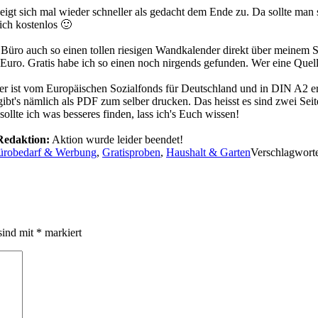
neigt sich mal wieder schneller als gedacht dem Ende zu. Da sollte ma
ich kostenlos 🙂
Büro auch so einen tollen riesigen Wandkalender direkt über meinem S
 Euro. Gratis habe ich so einen noch nirgends gefunden. Wer eine Quell
er ist vom Europäischen Sozialfonds für Deutschland und in DIN A2 erh
gibt's nämlich als PDF zum selber drucken. Das heisst es sind zwei S
. sollte ich was besseres finden, lass ich's Euch wissen!
edaktion:
Aktion wurde leider beendet!
ürobedarf & Werbung
,
Gratisproben
,
Haushalt & Garten
Verschlagwort
sind mit
*
markiert