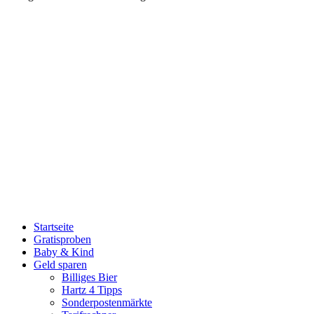
Startseite
Gratisproben
Baby & Kind
Geld sparen
Billiges Bier
Hartz 4 Tipps
Sonderpostenmärkte